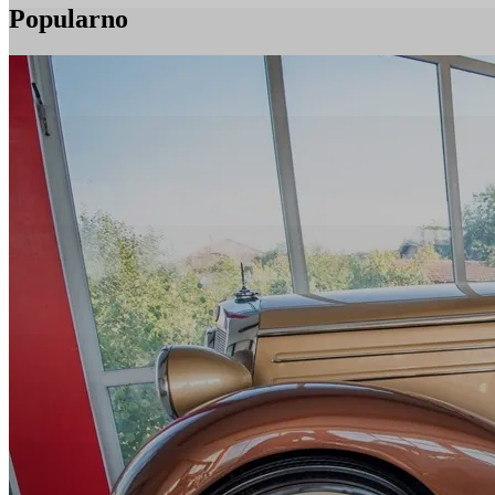
Popularno