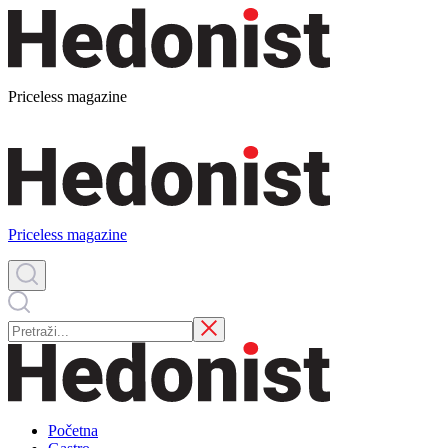
Priceless magazine
Priceless magazine
Početna