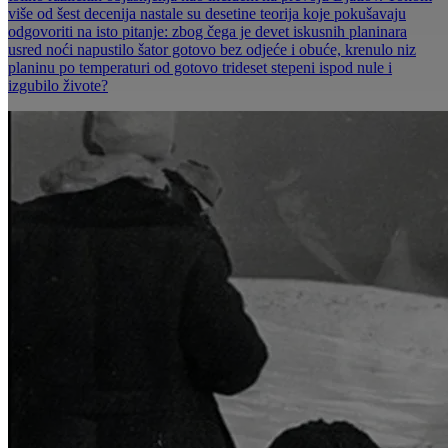
više od šest decenija nastale su desetine teorija koje pokušavaju
odgovoriti na isto pitanje: zbog čega je devet iskusnih planinara
usred noći napustilo šator gotovo bez odjeće i obuće, krenulo niz
planinu po temperaturi od gotovo trideset stepeni ispod nule i
izgubilo živote?