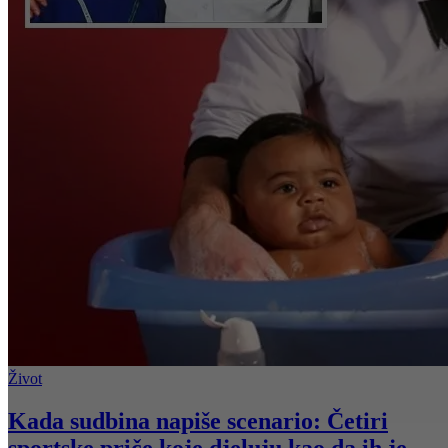
Život
Kada sudbina napiše scenario: Četiri
sportske priče koje djeluju kao da ih je