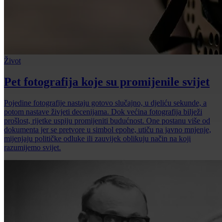
Život
Pet fotografija koje su promijenile svijet
Pojedine fotografije nastaju gotovo slučajno, u djeliću sekunde, a
potom nastave živjeti decenijama. Dok većina fotografija bilježi
prošlost, rijetke uspiju promijeniti budućnost. One postanu više od
dokumenta jer se pretvore u simbol epohe, utiču na javno mnjenje,
mijenjaju političke odluke ili zauvijek oblikuju način na koji
razumijemo svijet.