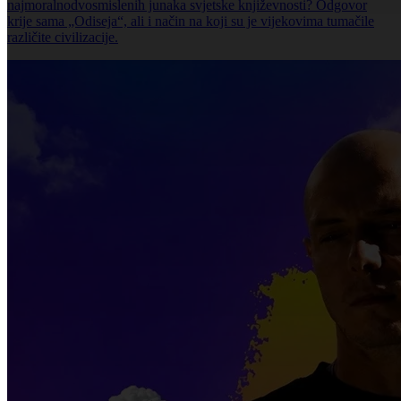
najmoralnodvosmislenih junaka svjetske književnosti? Odgovor
krije sama „Odiseja“, ali i način na koji su je vijekovima tumačile
različite civilizacije.