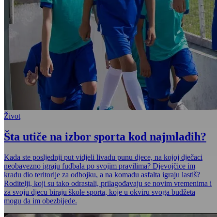
Život
Šta utiče na izbor sporta kod najmlađih?
Kada ste posljednji put vidjeli livadu punu djece, na kojoj dječaci
neobavezno igraju fudbala po svojim pravilima? Djevojčice im
kradu dio teritorije za odbojku, a na komadu asfalta igraju lastiš?
Roditelji, koji su tako odrastali, prilagođavaju se novim vremenima i
za svoju djecu biraju škole sporta, koje u okviru svoga budžeta
mogu da im obezbijede.