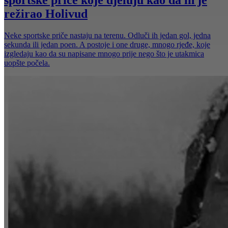
režirao Holivud
Neke sportske priče nastaju na terenu. Odluči ih jedan gol, jedna
sekunda ili jedan poen. A postoje i one druge, mnogo rjeđe, koje
izgledaju kao da su napisane mnogo prije nego što je utakmica
uopšte počela.