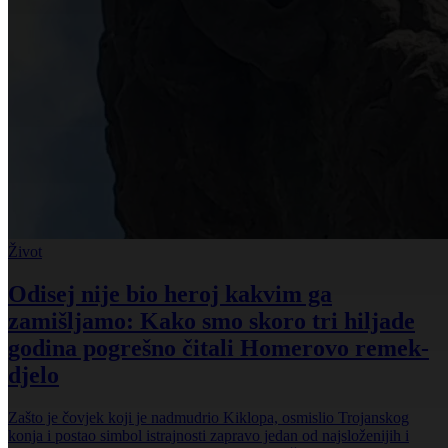
Život
Odisej nije bio heroj kakvim ga
zamišljamo: Kako smo skoro tri hiljade
godina pogrešno čitali Homerovo remek-
djelo
Zašto je čovjek koji je nadmudrio Kiklopa, osmislio Trojanskog
konja i postao simbol istrajnosti zapravo jedan od najsloženijih i