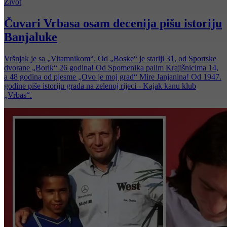
Život
Čuvari Vrbasa osam decenija pišu istoriju
Banjaluke
Vršnjak je sa „Vitamnikom“. Od „Boske“ je stariji 31, od Sportske
dvorane „Borik“ 26 godina! Od Spomenika palim Krajišnicima 14,
a 48 godina od pjesme „Ovo je moj grad“ Mire Janjanina! Od 1947.
godine piše istoriju grada na zelenoj rijeci - Kajak kanu klub
„Vrbas“.