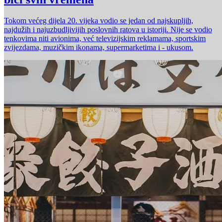
Tokom većeg dijela 20. vijeka vodio se jedan od najskupljih,
najdužih i najuzbudljivijih poslovnih ratova u istoriji. Nije se vodio
tenkovima niti avionima, već televizijskim reklamama, sportskim
zvijezdama, muzičkim ikonama, supermarketima i - ukusom.