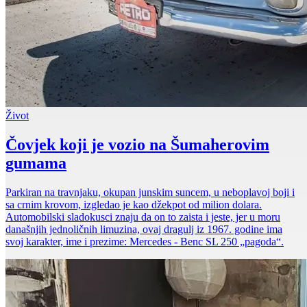
Život
Čovjek koji je vozio na Šumaherovim
gumama
Parkiran na travnjaku, okupan junskim suncem, u neboplavoj boji i
sa crnim krovom, izgledao je kao džekpot od milion dolara.
Automobilski sladokusci znaju da on to zaista i jeste, jer u moru
današnjih jednoličnih limuzina, ovaj dragulj iz 1967. godine ima
svoj karakter, ime i prezime: Mercedes - Benc SL 250 „pagoda“.