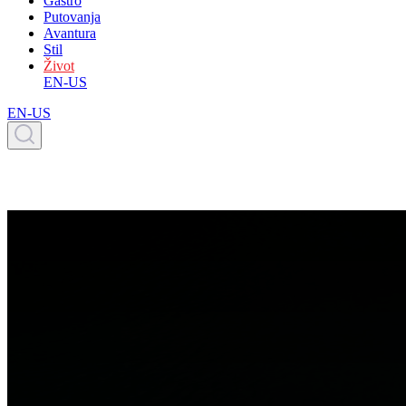
Gastro
Putovanja
Avantura
Stil
Život
EN-US
EN-US