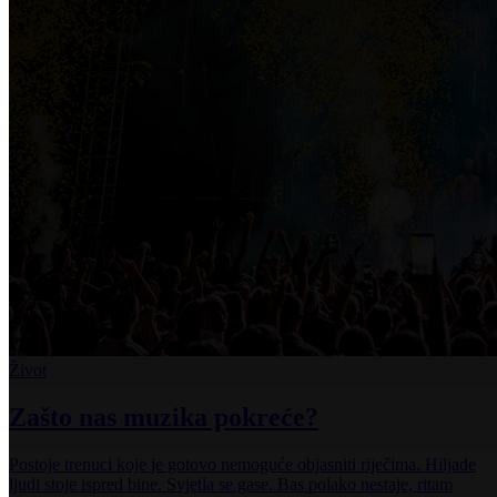
Život
Zašto nas muzika pokreće?
Postoje trenuci koje je gotovo nemoguće objasniti riječima. Hiljade
ljudi stoje ispred bine. Svjetla se gase. Bas polako nestaje, ritam