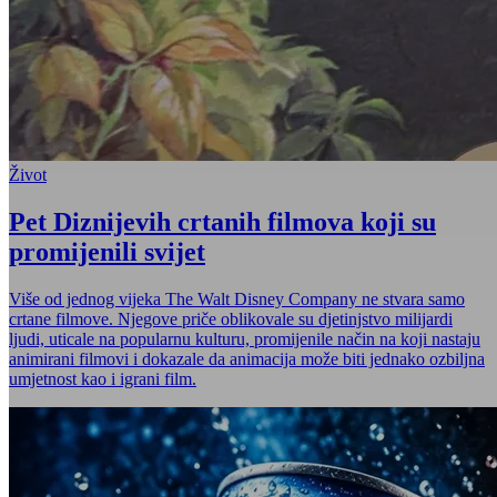
Život
Pet Diznijevih crtanih filmova koji su
promijenili svijet
Više od jednog vijeka The Walt Disney Company ne stvara samo
crtane filmove. Njegove priče oblikovale su djetinjstvo milijardi
ljudi, uticale na popularnu kulturu, promijenile način na koji nastaju
animirani filmovi i dokazale da animacija može biti jednako ozbiljna
umjetnost kao i igrani film.