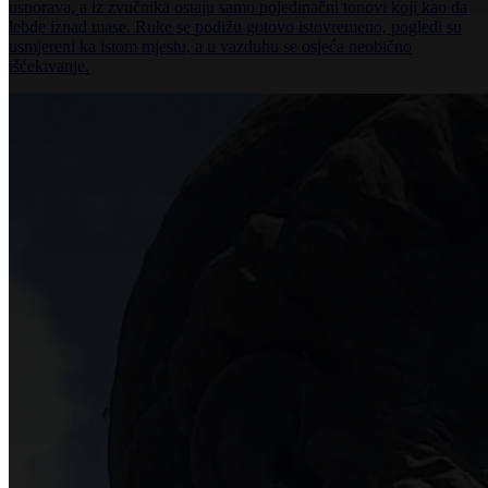
usporava, a iz zvučnika ostaju samo pojedinačni tonovi koji kao da
lebde iznad mase. Ruke se podižu gotovo istovremeno, pogledi su
usmjereni ka istom mjestu, a u vazduhu se osjeća neobično
iščekivanje.