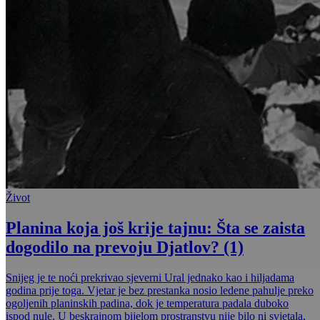
Život
Planina koja još krije tajnu: Šta se zaista
dogodilo na prevoju Djatlov? (1)
Snijeg je te noći prekrivao sjeverni Ural jednako kao i hiljadama
godina prije toga. Vjetar je bez prestanka nosio ledene pahulje preko
ogoljenih planinskih padina, dok je temperatura padala duboko
ispod nule. U beskrajnom bijelom prostranstvu nije bilo ni svjetala,