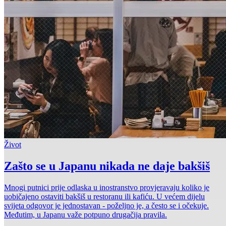
Život
Zašto se u Japanu nikada ne daje bakšiš
Mnogi putnici prije odlaska u inostranstvo provjeravaju koliko je
uobičajeno ostaviti bakšiš u restoranu ili kafiću. U većem dijelu
svijeta odgovor je jednostavan - poželjno je, a često se i očekuje.
Međutim, u Japanu važe potpuno drugačija pravila.