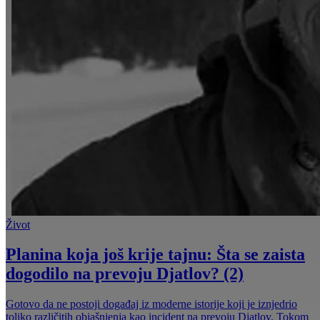
Život
Planina koja još krije tajnu: Šta se zaista
dogodilo na prevoju Djatlov? (2)
Gotovo da ne postoji događaj iz moderne istorije koji je iznjedrio
toliko različitih objašnjenja kao incident na prevoju Djatlov. Tokom