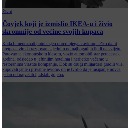
Život
Čovjek koji je izmislio IKEA-u i živio
skromnije od većine svojih kupaca
Kada bi nepoznati putnik sjeo pored njega u avionu, teško da bi
pretpostavio da razgovara s jednim od najbogatijih ljudi na svijetu.
Putovao je ekonomskom klasom, vozio automobil star petnaestak
godina, odsjedao u jeftinijim hotelima i nerijetko večerao u
restoranima vlastite kompanije. Dok su drugi milijarderi gradili vile,
kupovali jahte i privatne avione, on je tvrdio da je rasipanje novca
jedan od najvećih ljudskih grijeha.