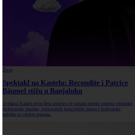
Život
Spektakl na Kastelu: Recondite i Patrice
Bäumel stižu u Banjaluku
Tvrđava Kastel ovog ljeta ponovo će postati mjesto susreta vrhunske
elektronske muzike, regionalnih koncertnih imena i festivalske
publike iz cijelog regiona.