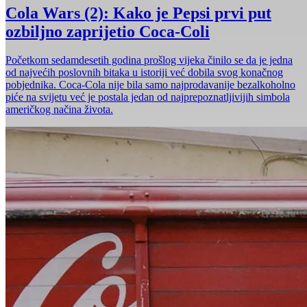
Cola Wars (2): Kako je Pepsi prvi put
ozbiljno zaprijetio Coca-Coli
Početkom sedamdesetih godina prošlog vijeka činilo se da je jedna
od najvećih poslovnih bitaka u istoriji već dobila svog konačnog
pobjednika. Coca-Cola nije bila samo najprodavanije bezalkoholno
piće na svijetu već je postala jedan od najprepoznatljivijih simbola
američkog načina života.