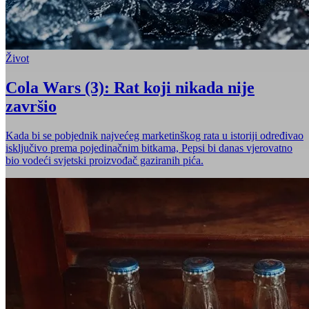
Život
Cola Wars (3): Rat koji nikada nije
završio
Kada bi se pobjednik najvećeg marketinškog rata u istoriji određivao
isključivo prema pojedinačnim bitkama, Pepsi bi danas vjerovatno
bio vodeći svjetski proizvođač gaziranih pića.