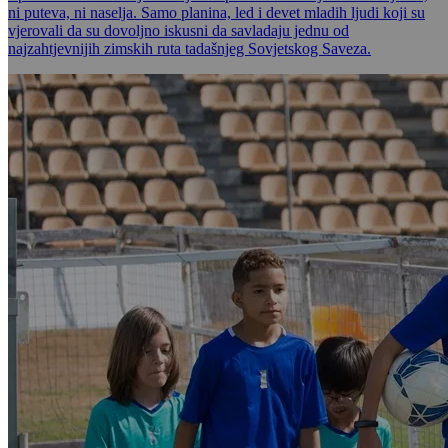
ni puteva, ni naselja. Samo planina, led i devet mladih ljudi koji su
vjerovali da su dovoljno iskusni da savladaju jednu od
najzahtjevnijih zimskih ruta tadašnjeg Sovjetskog Saveza.