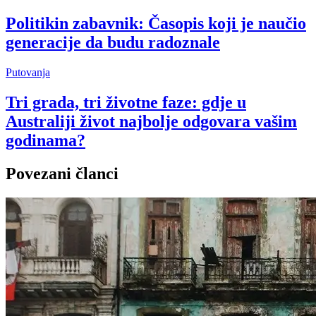
Politikin zabavnik: Časopis koji je naučio
generacije da budu radoznale
Putovanja
Tri grada, tri životne faze: gdje u
Australiji život najbolje odgovara vašim
godinama?
Povezani članci