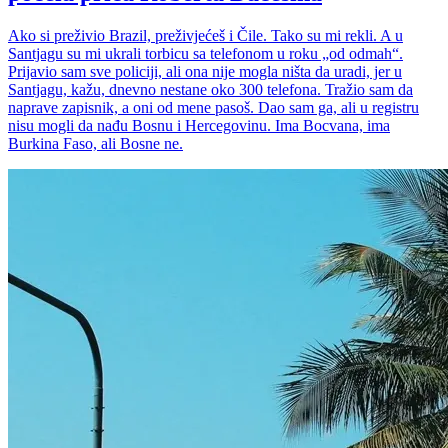
Ako si preživio Brazil, preživjećeš i Čile. Tako su mi rekli. A u
Santjagu su mi ukrali torbicu sa telefonom u roku „od odmah“.
Prijavio sam sve policiji, ali ona nije mogla ništa da uradi, jer u
Santjagu, kažu, dnevno nestane oko 300 telefona. Tražio sam da
naprave zapisnik, a oni od mene pasoš. Dao sam ga, ali u registru
nisu mogli da nađu Bosnu i Hercegovinu. Ima Bocvana, ima
Burkina Faso, ali Bosne ne.