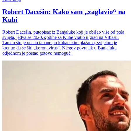
Robert Dacešin: Kako sam „zaglavio“ na
Kubi
Robert Dacešin, putopisac iz Banjaluke koji je obišao više od pola
svijeta, jedva se 2020. godine sa Kube vratio u grad na Vrbasu.
Taman što je pustio tabane po kubanskim plažama, svijetom je
krenuo da se širi „koronavirus“. Njegov povratak u Banjaluku
odjednom je postao gotovo nemoguć.