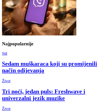
Najpopularnije
Stil
Sedam muškaraca koji su promijenili
način odijevanja
Život
Tri noći, jedan puls: Freshwave i
univerzalni jezik muzike
Život