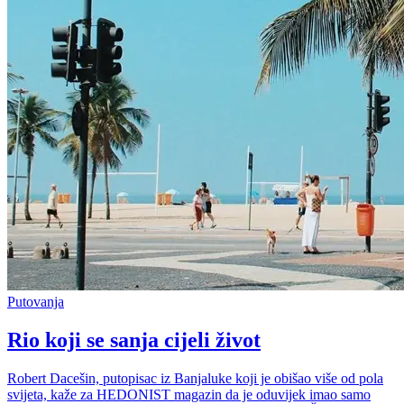
Putovanja
Rio koji se sanja cijeli život
Robert Dacešin, putopisac iz Banjaluke koji je obišao više od pola
svijeta, kaže za HEDONIST magazin da je oduvijek imao samo