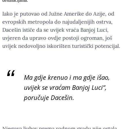
destinacijama.
Iako je putovao od Južne Amerike do Azije, od
evropskih metropola do najudaljenijih ostrva,
Dacešin ističe da se uvijek vraća Banjoj Luci,
uvjeren da upravo ovdje postoji ogroman, još
uvijek nedovoljno iskorišten turistički potencijal.
Ma gdje krenuo i ma gdje išao,
uvijek se vraćam Banjoj Luci“,
poručuje Dacešin.
Njegova ljubav prema rodnom gradu nije ostala