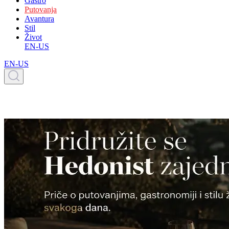
Gastro
Putovanja
Avantura
Stil
Život
EN-US
EN-US