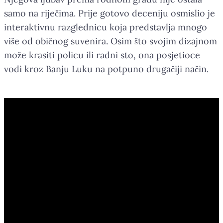
samo na riječima. Prije gotovo deceniju osmislio je
interaktivnu razglednicu koja predstavlja mnogo
više od običnog suvenira. Osim što svojim dizajnom
može krasiti policu ili radni sto, ona posjetioce
vodi kroz Banju Luku na potpuno drugačiji način.