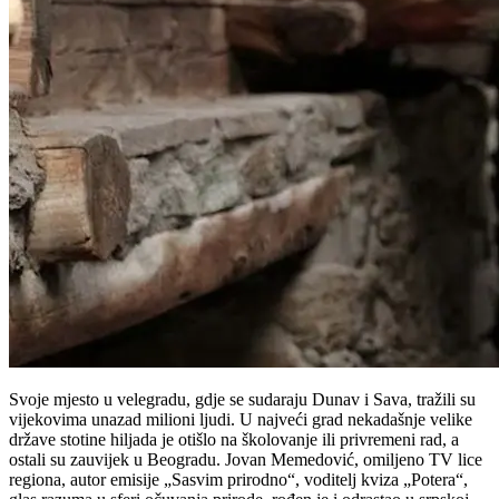
Svoje mjesto u velegradu, gdje se sudaraju Dunav i Sava, tražili su
vijekovima unazad milioni ljudi. U najveći grad nekadašnje velike
države stotine hiljada je otišlo na školovanje ili privremeni rad, a
ostali su zauvijek u Beogradu. Jovan Memedović, omiljeno TV lice
regiona, autor emisije „Sasvim prirodno“, voditelj kviza „Potera“,