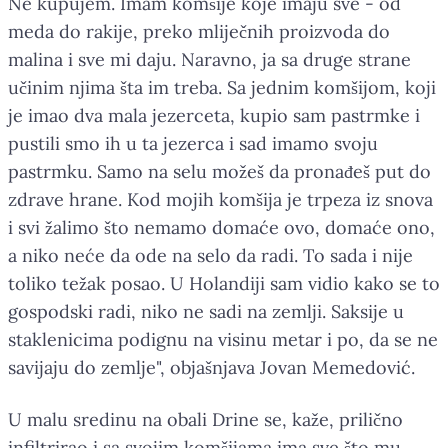
Ne kupujem. Imam komšije koje imaju sve - od
meda do rakije, preko mliječnih proizvoda do
malina i sve mi daju. Naravno, ja sa druge strane
učinim njima šta im treba. Sa jednim komšijom, koji
je imao dva mala jezerceta, kupio sam pastrmke i
pustili smo ih u ta jezerca i sad imamo svoju
pastrmku. Samo na selu možeš da pronađeš put do
zdrave hrane. Kod mojih komšija je trpeza iz snova
i svi žalimo što nemamo domaće ovo, domaće ono,
a niko neće da ode na selo da radi. To sada i nije
toliko težak posao. U Holandiji sam vidio kako se to
gospodski radi, niko ne sadi na zemlji. Saksije u
staklenicima podignu na visinu metar i po, da se ne
savijaju do zemlje", objašnjava Jovan Memedović.
U malu sredinu na obali Drine se, kaže, prilično
infiltrirao i sa svojim komšijama ima sve što mu