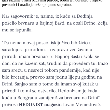
glas razuma u sferi očuvanja prirode, rođen je i odrastao u srpskoj
prestonici i uradio je nešto potpuno suprotno.
Naš sagovornik je, naime, iz kuće sa Dedinja
poželio brvnaru u Bajinoj Bašti, na obali Drine. Želja
mu se ispunila.
"Da nemam ovaj posao, isključivo bih živio u
saradnji sa prirodom. Ja zapravo već živim u
prirodi, imam brvanaru u Bajinoj Bašti i svaki se
dan, da ne kažem sat, trudim da provedem tu. Imao
sam sreću u nesreći tokom pandemije, kad nije
bilo kretanja, proveo sam jednu lijepu godinu na
Drini. Sanjao sam o tome da imam svoj kutak u
prirodi i to mi se ostvarilo. Hedonizam je kada
kuću u Beogradu zamijeniš za brvnaru na Drini",
priča za
HEDONIST magazin
Jovan Memedović.