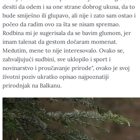
desiti da odem i sa one strane dobrog ukusa, da to
bude smiješno ili glupavo, ali nije i zato sam ostao i
počeo da radim ovo za šta se nisam spremao.
Rodbina mi je sugerisala da se bavim glumom, jer
imam talenat da gestom dočaram momenat.
Međutim, mene to nije interesovalo. Ovako se,
zahvaljujući sudbini, sve uklopilo i sport i
novinarstvo i proučavanje prirode", ovako je svoj
životni poziv ukratko opisao najpoznatiji
prirodnjak na Balkanu.