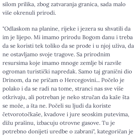
silom prilika, zbog zatvaranja granica, sada malo
više okrenuli prirodi.
"Odlaskom na planine, rijeke i jezera su shvatili da
im je lijepo. Mi imamo prirodu Bogom danu i treba
da se koristi tek toliko da se prođe i u njoj uživa, da
ne ostavljamo svoje tragove. Sa prirodnim
resursima koje imamo mnoge zemlje bi razvile
ogroman turistički napredak. Samo taj granični dio
Drinom, da ne pričam o Hercegovini... Počelo je
polako i da se radi na tome, stranci nas sve više
otkrivaju, ali potreban je neko stručan da kaže šta
se može, a šta ne. Počeli su ljudi da koriste
četvorotočkaše, kvadove i jure seoskim putevima,
dižu prašinu, izbacuju otrovne gasove. Tu je
potrebno donijeti uredbe o zabrani", kategoričan je