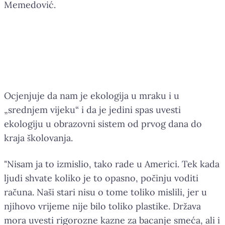
Memedović.
Mi smo drastično poremetili sve
balanse i odnose sa prirodom i to
je počelo da nam se vraća.
Ocjenjuje da nam je ekologija u mraku i u
„srednjem vijeku“ i da je jedini spas uvesti
ekologiju u obrazovni sistem od prvog dana do
kraja školovanja.
"Nisam ja to izmislio, tako rade u Americi. Tek kada
ljudi shvate koliko je to opasno, počinju voditi
računa. Naši stari nisu o tome toliko mislili, jer u
njihovo vrijeme nije bilo toliko plastike. Država
mora uvesti rigorozne kazne za bacanje smeća, ali i