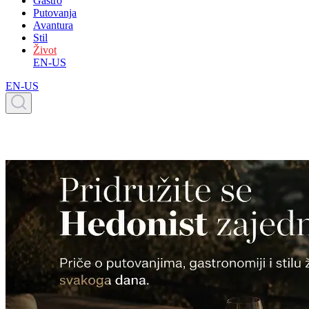
Gastro
Putovanja
Avantura
Stil
Život
EN-US
EN-US