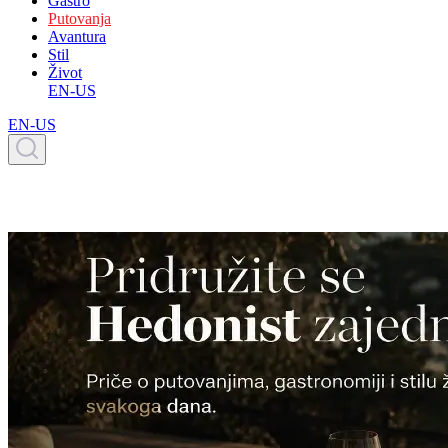
Gastro
Putovanja
Avantura
Stil
Život
EN-US
EN-US