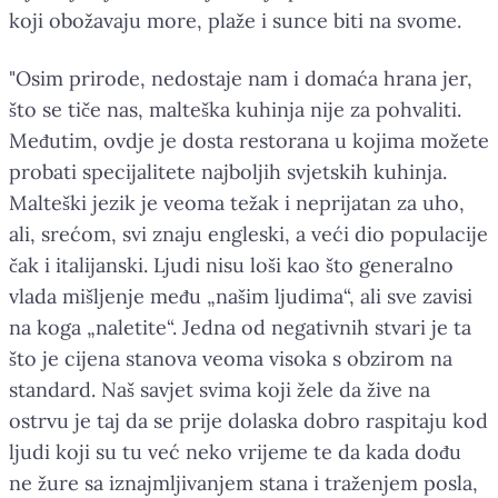
koji obožavaju more, plaže i sunce biti na svome.
"Osim prirode, nedostaje nam i domaća hrana jer,
što se tiče nas, malteška kuhinja nije za pohvaliti.
Međutim, ovdje je dosta restorana u kojima možete
probati specijalitete najboljih svjetskih kuhinja.
Malteški jezik je veoma težak i neprijatan za uho,
ali, srećom, svi znaju engleski, a veći dio populacije
čak i italijanski. Ljudi nisu loši kao što generalno
vlada mišljenje među „našim ljudima“, ali sve zavisi
na koga „naletite“. Jedna od negativnih stvari je ta
što je cijena stanova veoma visoka s obzirom na
standard. Naš savjet svima koji žele da žive na
ostrvu je taj da se prije dolaska dobro raspitaju kod
ljudi koji su tu već neko vrijeme te da kada dođu
ne žure sa iznajmljivanjem stana i traženjem posla,