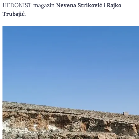
HEDONIST magazin
Nevena Striković
i
Rajko
Trubajić
.