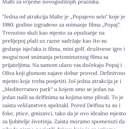
Malti za vrijeme novogodišnjih praznika.
"Jedna od atrakcija Malte je „Popajevo selo“ koje je
1980. godine izgrađeno za snimanje filma „Popaj“.
Trenutno služi kao mjesto za opuštanje na
prelijepoj plaži uz razne sadržaje kao što su
gedanje isječaka iz filma, mini golf, društvene igre i
mogućnost snimanja petominutnog filma sa
prijateljima. Na samom ulazu vas dočekaju Popaj i
Oliva koji glumom najave dobar provod. Definitvno
mjesto koje treba posjetiti. Još jedna atrakcija je i
„Mediterraneo park“ u kojem smo se jedan na
jedan našli sa delfinima sa kojima smo plivali. To je
zaista veličanstven spektakl. Pored Delfina tu su i
foke, ptice, gmizavci, tako da je ovo idealno mjesto
za ljubitelje životinja. Zaista moramo spomenuti da