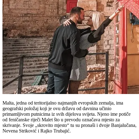
Malta, jedna od teritorijalno najmanjih evropskih zemalja, ima
geografski položaj koji je ovu državu od davnina učinio
primamljivom putnicima iz svih dijelova svijeta. Njeno ime potiče
od feničanske riječi Malet što u prevodu označava mjesto za
skrivanje. Svoje „skrovito mjesto“ tu su pronaši i dvoje Banjalučana,
Nevena Striković i Rajko Trubajić.