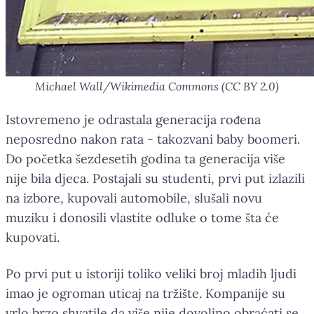
Michael Wall/Wikimedia Commons (CC BY 2.0)
Istovremeno je odrastala generacija rođena
neposredno nakon rata - takozvani baby boomeri.
Do početka šezdesetih godina ta generacija više
nije bila djeca. Postajali su studenti, prvi put izlazili
na izbore, kupovali automobile, slušali novu
muziku i donosili vlastite odluke o tome šta će
kupovati.
Po prvi put u istoriji toliko veliki broj mladih ljudi
imao je ogroman uticaj na tržište. Kompanije su
vrlo brzo shvatile da više nije dovoljno obraćati se