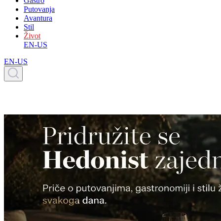
Gastro
Putovanja
Avantura
Stil
Život
EN-US
EN-US