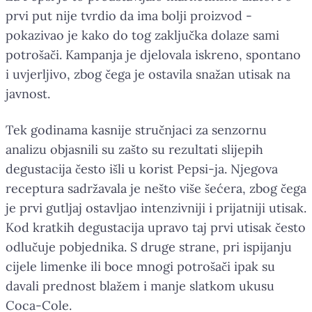
prvi put nije tvrdio da ima bolji proizvod -
pokazivao je kako do tog zaključka dolaze sami
potrošači. Kampanja je djelovala iskreno, spontano
i uvjerljivo, zbog čega je ostavila snažan utisak na
javnost.
Tek godinama kasnije stručnjaci za senzornu
analizu objasnili su zašto su rezultati slijepih
degustacija često išli u korist Pepsi-ja. Njegova
receptura sadržavala je nešto više šećera, zbog čega
je prvi gutljaj ostavljao intenzivniji i prijatniji utisak.
Kod kratkih degustacija upravo taj prvi utisak često
odlučuje pobjednika. S druge strane, pri ispijanju
cijele limenke ili boce mnogi potrošači ipak su
davali prednost blažem i manje slatkom ukusu
Coca-Cole.