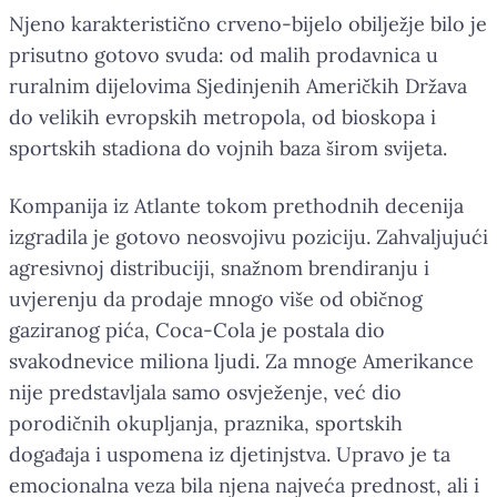
Njeno karakteristično crveno-bijelo obilježje bilo je
prisutno gotovo svuda: od malih prodavnica u
ruralnim dijelovima Sjedinjenih Američkih Država
do velikih evropskih metropola, od bioskopa i
sportskih stadiona do vojnih baza širom svijeta.
Kompanija iz Atlante tokom prethodnih decenija
izgradila je gotovo neosvojivu poziciju. Zahvaljujući
agresivnoj distribuciji, snažnom brendiranju i
uvjerenju da prodaje mnogo više od običnog
gaziranog pića, Coca-Cola je postala dio
svakodnevice miliona ljudi. Za mnoge Amerikance
nije predstavljala samo osvježenje, već dio
porodičnih okupljanja, praznika, sportskih
događaja i uspomena iz djetinjstva. Upravo je ta
emocionalna veza bila njena najveća prednost, ali i