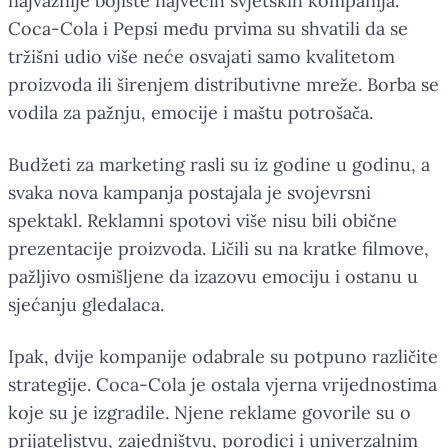
najvažnije bojište najvećih svjetskih kompanija.
Coca-Cola i Pepsi među prvima su shvatili da se
tržišni udio više neće osvajati samo kvalitetom
proizvoda ili širenjem distributivne mreže. Borba se
vodila za pažnju, emocije i maštu potrošača.
Budžeti za marketing rasli su iz godine u godinu, a
svaka nova kampanja postajala je svojevrsni
spektakl. Reklamni spotovi više nisu bili obične
prezentacije proizvoda. Ličili su na kratke filmove,
pažljivo osmišljene da izazovu emociju i ostanu u
sjećanju gledalaca.
Ipak, dvije kompanije odabrale su potpuno različite
strategije. Coca-Cola je ostala vjerna vrijednostima
koje su je izgradile. Njene reklame govorile su o
prijateljstvu, zajedništvu, porodici i univerzalnim