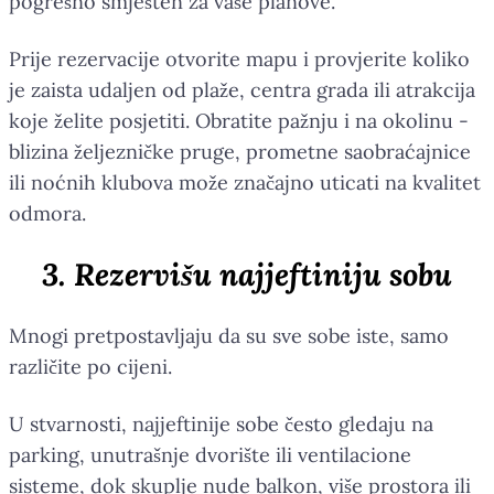
pogrešno smješten za vaše planove.
Prije rezervacije otvorite mapu i provjerite koliko
je zaista udaljen od plaže, centra grada ili atrakcija
koje želite posjetiti. Obratite pažnju i na okolinu -
blizina željezničke pruge, prometne saobraćajnice
ili noćnih klubova može značajno uticati na kvalitet
odmora.
3. Rezervišu najjeftiniju sobu
Mnogi pretpostavljaju da su sve sobe iste, samo
različite po cijeni.
U stvarnosti, najjeftinije sobe često gledaju na
parking, unutrašnje dvorište ili ventilacione
sisteme, dok skuplje nude balkon, više prostora ili