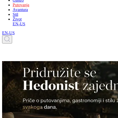
Gastro
Putovanja
Avantura
Stil
Život
EN-US
EN-US