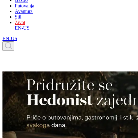
Gastro
Putovanja
Avantura
Stil
Život
EN-US
EN-US