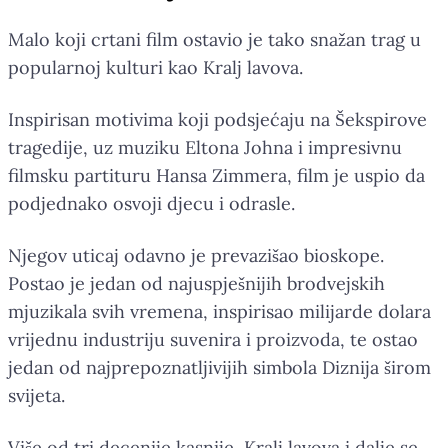
Malo koji crtani film ostavio je tako snažan trag u
popularnoj kulturi kao Kralj lavova.
Inspirisan motivima koji podsjećaju na Šekspirove
tragedije, uz muziku Eltona Johna i impresivnu
filmsku partituru Hansa Zimmera, film je uspio da
podjednako osvoji djecu i odrasle.
Njegov uticaj odavno je prevazišao bioskope.
Postao je jedan od najuspješnijih brodvejskih
mjuzikala svih vremena, inspirisao milijarde dolara
vrijednu industriju suvenira i proizvoda, te ostao
jedan od najprepoznatljivijih simbola Diznija širom
svijeta.
Više od tri decenije kasnije, Kralj lavova i dalje se