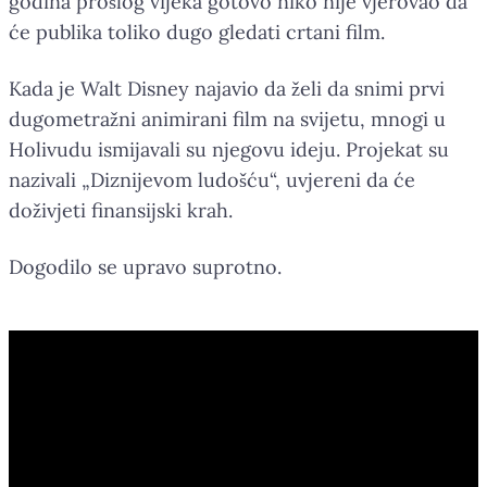
godina prošlog vijeka gotovo niko nije vjerovao da
će publika toliko dugo gledati crtani film.
Kada je Walt Disney najavio da želi da snimi prvi
dugometražni animirani film na svijetu, mnogi u
Holivudu ismijavali su njegovu ideju. Projekat su
nazivali „Diznijevom ludošću“, uvjereni da će
doživjeti finansijski krah.
Dogodilo se upravo suprotno.