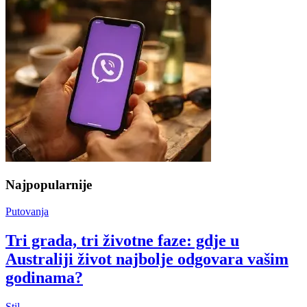
Najpopularnije
Putovanja
Tri grada, tri životne faze: gdje u
Australiji život najbolje odgovara vašim
godinama?
Stil