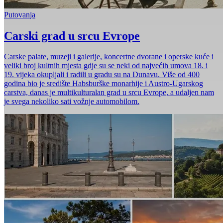
Putovanja
Carski grad u srcu Evrope
Carske palate, muzeji i galerije, koncertne dvorane i operske kuće i
veliki broj kultnih mjesta gdje su se neki od najvećih umova 18. i
19. vijeka okupljali i radili u gradu su na Dunavu. Više od 400
godina bio je središte Habsburške monarhije i Austro-Ugarskog
carstva, danas je multikulturalan grad u srcu Evrope, a udaljen nam
je svega nekoliko sati vožnje automobilom.