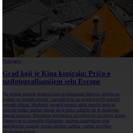
Putovanja
Grad koji je Kina kopirala: Priča o
najfotografisanijem selu Evrope
Na svijetu postoje gradovi koji su inspirisali filmove, mjesta po
kojima su nastale pjesme i pejzaži koje su ovjekovječili najveći
svjetski slikari. Međutim, postoji veoma malo naselja koja su
ostavila toliko snažan utisak da je neko odlučio da ih doslovno
izgradi ponovo, hiljadama kilometara od njihovog izvornog doma.
Upravo se to dogodilo Hallstattu, malom austrijskom selu
smještenom između strmih alpskih padina i mirne površine
istoimenog jezera.