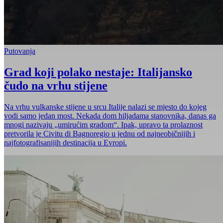
Putovanja
Grad koji polako nestaje: Italijansko
čudo na vrhu stijene
Na vrhu vulkanske stijene u srcu Italije nalazi se mjesto do kojeg
vodi samo jedan most. Nekada dom hiljadama stanovnika, danas ga
mnogi nazivaju „umirućim gradom“. Ipak, upravo ta prolaznost
pretvorila je Civitu di Bagnoregio u jednu od najneobičnijih i
najfotografisanijih destinacija u Evropi.