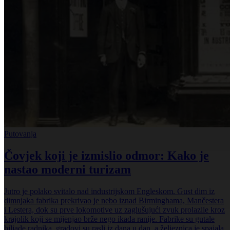
Putovanja
Čovjek koji je izmislio odmor: Kako je
nastao moderni turizam
Jutro je polako svitalo nad industrijskom Engleskom. Gust dim iz
dimnjaka fabrika prekrivao je nebo iznad Birminghama, Mančestera
i Lestera, dok su prve lokomotive uz zaglušujući zvuk prolazile kroz
krajolik koji se mijenjao brže nego ikada ranije. Fabrike su gutale
hiljade radnika, gradovi su rasli iz dana u dan, a željeznica je spajala