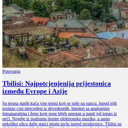
Putovanja
Tbilisi: Najpotcjenjenija prijestonica
između Evrope i Azije
Sa terasa starih kuća vise tepisi koji se suše na suncu. Ispod njih
prolaze crni mercedesi iz devedesetih, hipsteri sa analognim
fotoaparatima i žene koje nose hljeb umotan u papir još topao iz
peći. Negdje iz podruma dopire elektronska muzika, a samo
nekoliko ulica dalje starci igraju tavlu ispred prodavnice. Tbilisi ne