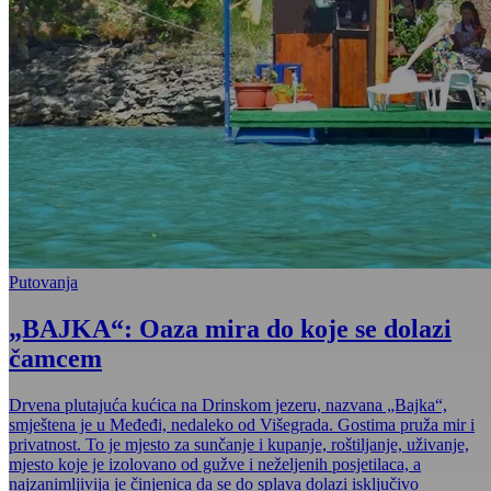
Putovanja
„BAJKA“: Oaza mira do koje se dolazi
čamcem
Drvena plutajuća kućica na Drinskom jezeru, nazvana „Bajka“,
smještena je u Međeđi, nedaleko od Višegrada. Gostima pruža mir i
privatnost. To je mjesto za sunčanje i kupanje, roštiljanje, uživanje,
mjesto koje je izolovano od gužve i neželjenih posjetilaca, a
najzanimljivija je činjenica da se do splava dolazi isključivo