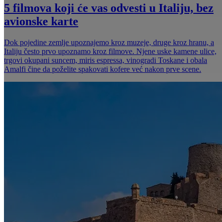
5 filmova koji će vas odvesti u Italiju, bez
avionske karte
Dok pojedine zemlje upoznajemo kroz muzeje, druge kroz hranu, a
Italiju često prvo upoznamo kroz filmove. Njene uske kamene ulice,
trgovi okupani suncem, miris espressa, vinogradi Toskane i obala
Amalfi čine da poželite spakovati kofere već nakon prve scene.