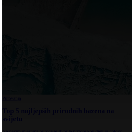
Putovanja
Top 5 najljepših prirodnih bazena na
svijetu
Na nekim mjestima priroda je stvorila prizore koji djeluju gotovo