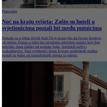
Putovanja
Noć na kraju svijeta: Zašto su hoteli u
svjetionicima postali hit među putnicima
Nekada su u njima živjeli ljudi čiji je posao bio da čuvaju brodove
od stijena. Danas u istim tim zgradama odsjedaju putnici koji žele
nekoliko dana daleko od gradske buke, hotelskih gužvi i
svakodnevice. Stari svjetionici širom Evrope posljednjih godina
postali su jedno od najpoželjnijih mjesta za odmor.