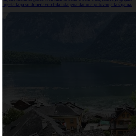
mjesta koja su donedavno bila udaljena danima putovanja kočijama.