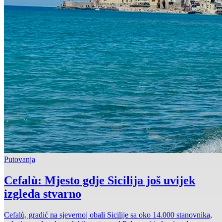
Putovanja
Cefalù: Mjesto gdje Sicilija još uvijek
izgleda stvarno
Cefalù, gradić na sjevernoj obali Sicilije sa oko 14.000 stanovnika,