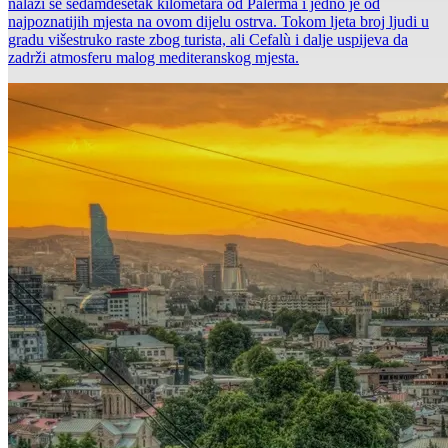
nalazi se sedamdesetak kilometara od Palerma i jedno je od
najpoznatijih mjesta na ovom dijelu ostrva. Tokom ljeta broj ljudi u
gradu višestruko raste zbog turista, ali Cefalù i dalje uspijeva da
zadrži atmosferu malog mediteranskog mjesta.