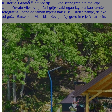
iz istorije. Gradići čije ulice djeluju kao scenografija filma, čije
zidine čuvaju vijekove priča i gdje svaki ugao izgleda kao savršena
fotografija. Jedno od takvih mjesta nalazi se u srcu Španije, daleko
od gužvi Barselone, Madrida i Sevilje. Njegovo ime je Albarracín.