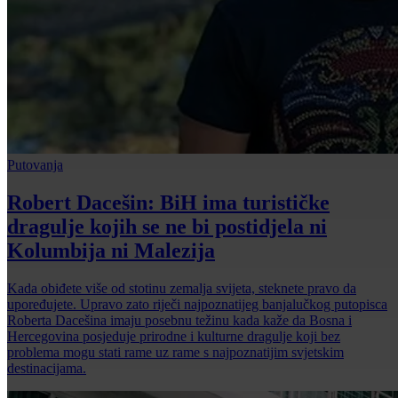
Putovanja
Robert Dacešin: BiH ima turističke
dragulje kojih se ne bi postidjela ni
Kolumbija ni Malezija
Kada obiđete više od stotinu zemalja svijeta, steknete pravo da
upoređujete. Upravo zato riječi najpoznatijeg banjalučkog putopisca
Roberta Dacešina imaju posebnu težinu kada kaže da Bosna i
Hercegovina posjeduje prirodne i kulturne dragulje koji bez
problema mogu stati rame uz rame s najpoznatijim svjetskim
destinacijama.