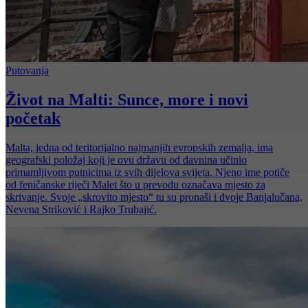
Putovanja
Život na Malti: Sunce, more i novi
početak
Malta, jedna od teritorijalno najmanjih evropskih zemalja, ima
geografski položaj koji je ovu državu od davnina učinio
primamljivom putnicima iz svih dijelova svijeta. Njeno ime potiče
od feničanske riječi Malet što u prevodu označava mjesto za
skrivanje. Svoje „skrovito mjesto“ tu su pronaši i dvoje Banjalučana,
Nevena Striković i Rajko Trubajić.