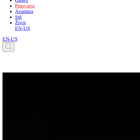
Gastro
Putovanja
Avantura
Stil
Život
EN-US
EN-US