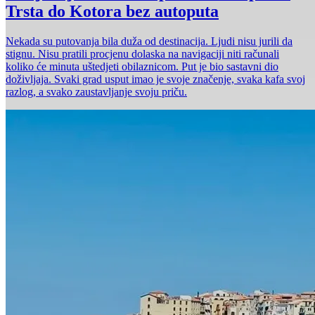
Trsta do Kotora bez autoputa
Nekada su putovanja bila duža od destinacija. Ljudi nisu jurili da
stignu. Nisu pratili procjenu dolaska na navigaciji niti računali
koliko će minuta uštedjeti obilaznicom. Put je bio sastavni dio
doživljaja. Svaki grad usput imao je svoje značenje, svaka kafa svoj
razlog, a svako zaustavljanje svoju priču.