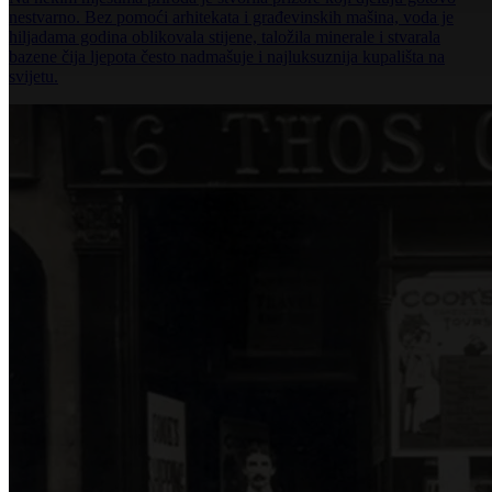
nestvarno. Bez pomoći arhitekata i građevinskih mašina, voda je
hiljadama godina oblikovala stijene, taložila minerale i stvarala
bazene čija ljepota često nadmašuje i najluksuznija kupališta na
svijetu.