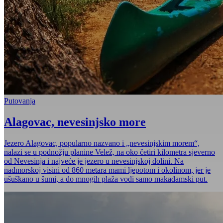
Putovanja
Alagovac, nevesinjsko more
Jezero Alagovac, popularno nazvano i „nevesinjskim morem“,
nalazi se u podnožju planine Velež, na oko četiri kilometra sjeverno
od Nevesinja i najveće je jezero u nevesinjskoj dolini. Na
nadmorskoj visini od 860 metara mami ljepotom i okolinom, jer je
ušuškano u šumi, a do mnogih plaža vodi samo makadamski put.