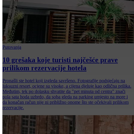
Putovanja
10 grešaka koje turisti najčešće prave
prilikom rezervacije hotela
Pronašli ste hotel koji izgleda savršeno. Fotografije podsjećaju na
luksuzni resort, ocjene su visoke, a cijena djeluje kao odlična prilika.
Međutim, tek po dolasku shvatite da "pet minuta od centra" znači
pola sata hoda uzbrdo, da soba gleda na parking umjesto na more i
da konačan račun nije ni približno onome što ste očekivali prilikom
rezervacije.