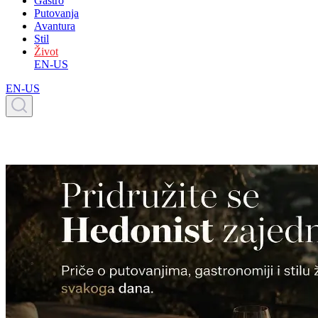
Gastro
Putovanja
Avantura
Stil
Život
EN-US
EN-US