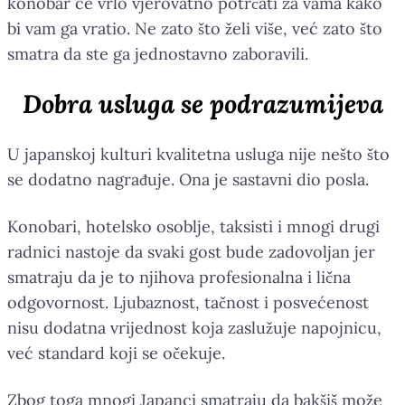
konobar će vrlo vjerovatno potrčati za vama kako
bi vam ga vratio. Ne zato što želi više, već zato što
smatra da ste ga jednostavno zaboravili.
Dobra usluga se podrazumijeva
U japanskoj kulturi kvalitetna usluga nije nešto što
se dodatno nagrađuje. Ona je sastavni dio posla.
Konobari, hotelsko osoblje, taksisti i mnogi drugi
radnici nastoje da svaki gost bude zadovoljan jer
smatraju da je to njihova profesionalna i lična
odgovornost. Ljubaznost, tačnost i posvećenost
nisu dodatna vrijednost koja zaslužuje napojnicu,
već standard koji se očekuje.
Zbog toga mnogi Japanci smatraju da bakšiš može