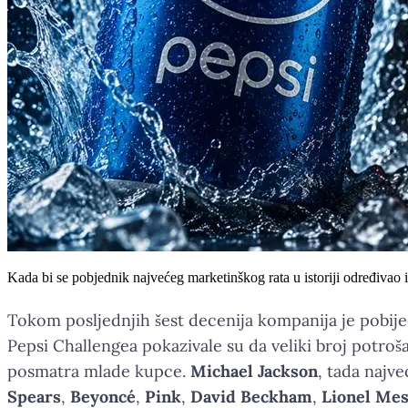
Kada bi se pobjednik najvećeg marketinškog rata u istoriji određivao 
Tokom posljednjih šest decenija kompanija je pobije
Pepsi Challengea pokazivale su da veliki broj potro
posmatra mlade kupce.
Michael Jackson
, tada najve
Spears
,
Beyoncé
,
Pink
,
David Beckham
,
Lionel Mes