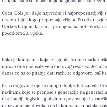
Pa ipak, kada se danas pogleda globalna slika, rezul
Coca-Cola je i dalje najvredniji i najprepoznatljiv
crveno-bijeli logo prepoznaje više od 90 odsto svje
Uprkos brojnim krizama, promjenama potrošačkih navi
početkom 20. vijeka.
Kako je kompanija koja je izgubila brojne marketinšk
upravo one obilježile veći dio ovog rivalstva. Još man
danas će na to pitanje dati različite odgovore, baš ka
Pravi odgovor krije se mnogo dublje. Rat između Coca
navikama koje se prenose s generacije na generaciju
distribuciji, logistici, globalnom poslovanju i stra
proizvoda nije dovoljan da bi kompanija postala tržišn