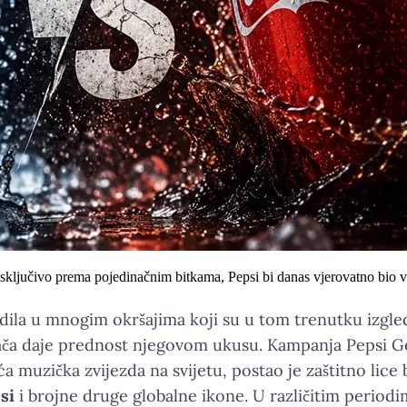
isključivo prema pojedinačnim bitkama, Pepsi bi danas vjerovatno bio v
dila u mnogim okršajima koji su u tom trenutku izgle
šača daje prednost njegovom ukusu. Kampanja Pepsi Ge
ća muzička zvijezda na svijetu, postao je zaštitno lice b
si
i brojne druge globalne ikone. U različitim period