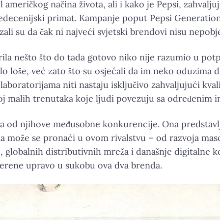
l američkog načina života, ali i kako je Pepsi, zahval
šedecenijski primat. Kampanje poput Pepsi Generation
i su da čak ni najveći svjetski brendovi nisu nepobje
a nešto što do tada gotovo niko nije razumio u potpun
o loše, već zato što su osjećali da im neko oduzima dio
laboratorijama niti nastaju isključivo zahvaljujući k
roj malih trenutaka koje ljudi povezuju sa određenim
ća od njihove međusobne konkurencije. Ona predstavl
na može se pronaći u ovom rivalstvu – od razvoja maso
e, globalnih distributivnih mreža i današnje digitalne
vjerene upravo u sukobu ova dva brenda.