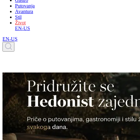
Gastro
Putovanja
Avantura
Stil
Život
EN-US
EN-US