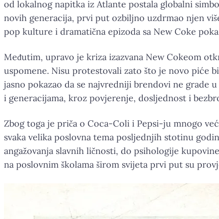
od lokalnog napitka iz Atlante postala globalni simbo
novih generacija, prvi put ozbiljno uzdrmao njen vi
pop kulture i dramatična epizoda sa New Coke pokazal
Međutim, upravo je kriza izazvana New Cokeom otkril
uspomene. Nisu protestovali zato što je novo piće bil
jasno pokazao da se najvredniji brendovi ne grade u 
i generacijama, kroz povjerenje, dosljednost i bezb
Zbog toga je priča o Coca-Coli i Pepsi-ju mnogo ve
svaka velika poslovna tema posljednjih stotinu godi
angažovanja slavnih ličnosti, do psihologije kupovin
na poslovnim školama širom svijeta prvi put su pro