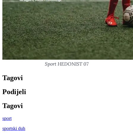
Sport HEDONIST 07
Tag
ovi
Podijeli
Tag
ovi
sport
sportski duh