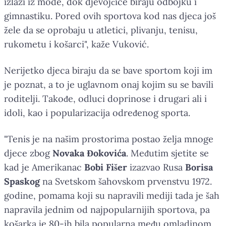
izlazi iz mode, dok djevojčice biraju odbojku i
gimnastiku. Pored ovih sportova kod nas djeca još
žele da se oprobaju u atletici, plivanju, tenisu,
rukometu i košarci", kaže Vuković.
Nerijetko djeca biraju da se bave sportom koji im
je poznat, a to je uglavnom onaj kojim su se bavili
roditelji. Takođe, odluci doprinose i drugari ali i
idoli, kao i popularizacija određenog sporta.
"Tenis je na našim prostorima postao želja mnoge
djece zbog
Novaka Đokovića
. Međutim sjetite se
kad je Amerikanac
Bobi Fišer
izazvao Rusa
Borisa
Spaskog
na Svetskom šahovskom prvenstvu 1972.
godine, pomama koji su napravili mediji tada je šah
napravila jednim od najpopularnijih sportova, pa
košarka je 80-ih bila popularna među omladinom,