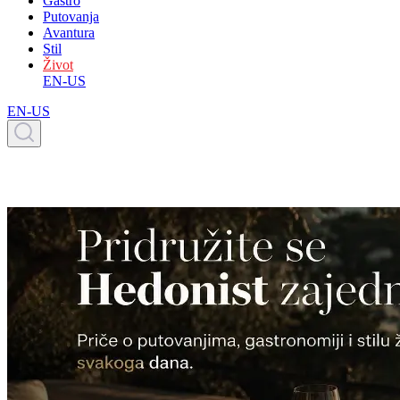
Gastro
Putovanja
Avantura
Stil
Život
EN-US
EN-US