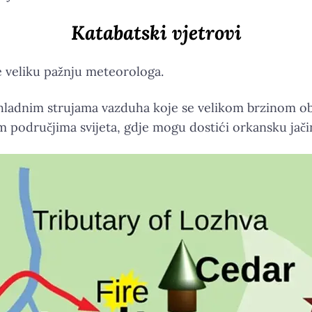
Katabatski vjetrovi
e veliku pažnju meteorologa.
 hladnim strujama vazduha koje se velikom brzinom obr
m područjima svijeta, gdje mogu dostići orkansku jači