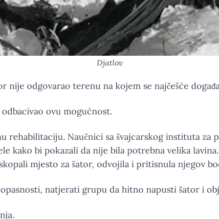
Djatlov
or nije odgovarao terenu na kojem se najčešće događaj
ača odbacivao ovu mogućnost.
u rehabilitaciju. Naučnici sa švajcarskog instituta za p
 kako bi pokazali da nije bila potrebna velika lavina.
skopali mjesto za šator, odvojila i pritisnula njegov bo
pasnosti, natjerati grupu da hitno napusti šator i ob
nja.