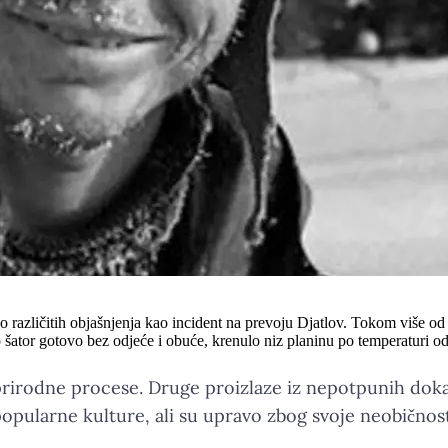
ko različitih objašnjenja kao incident na prevoju Djatlov. Tokom više od
o šator gotovo bez odjeće i obuće, krenulo niz planinu po temperaturi od
 prirodne procese. Druge proizlaze iz nepotpunih dok
 popularne kulture, ali su upravo zbog svoje neobičnost