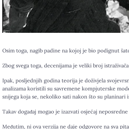
Osim toga, nagib padine na kojoj je bio podignut šat
Zbog svega toga, decenijama je veliki broj istraživ
Ipak, posljednjih godina teorija je doživjela svojevrsn
analizama koristili su savremene kompjuterske modele
snijega koja se, nekoliko sati nakon što su planinari i
Takav događaj mogao je izazvati osjećaj neposredne o
Međutim, ni ova verzija ne daje odgovore na sva pita