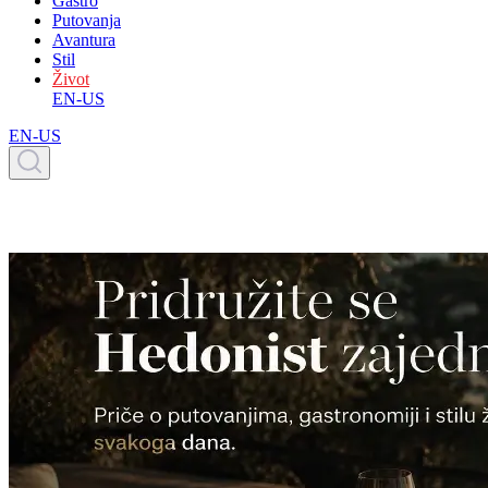
Gastro
Putovanja
Avantura
Stil
Život
EN-US
EN-US