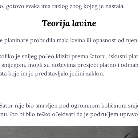
, gotovo svaka ima razlog zbog kojeg je nastala.
Teorija lavine
je planinare probudila mala lavina ili opasnost od nje
koliko je snijeg počeo kliziti prema šatoru, iskusni pl
 snijegom, mogli su noževima presjeći platno i odmah 
sta koje im je predstavljalo jedini zaklon.
e. Šator nije bio smrvljen pod ogromnom količinom snij
inu, što bi bilo teško očekivati da je područjem upravo