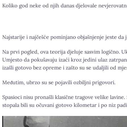
Koliko god neke od njih danas djelovale nevjerovatno
Najstarije i najčešće pominjano objašnjenje jeste da 
Na prvi pogled, ova teorija djeluje sasvim logično. U
Umjesto da pokušavaju izaći kroz jedini ulaz zatrpan
izašli gotovo bez opreme i zašto su se udaljili od mje
Međutim, ubrzo su se pojavili ozbiljni prigovori.
Spasioci nisu pronašli klasične tragove velike lavin
stopala bili su očuvani gotovo kilometar i po niz pad