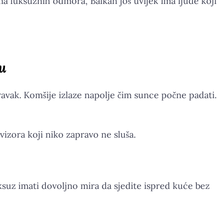
a luksuznih odmora, Balkan još uvijek ima ljude koji
ju
ravak. Komšije izlaze napolje čim sunce počne padati.
izora koji niko zapravo ne sluša.
uksuz imati dovoljno mira da sjedite ispred kuće bez