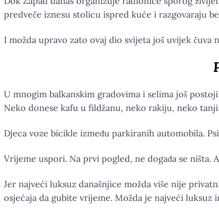
Dok Zapad danas organizuje radionice sporog življenj
predveče iznesu stolicu ispred kuće i razgovaraju bez
I možda upravo zato ovaj dio svijeta još uvijek čuva
P
U mnogim balkanskim gradovima i selima još postoji ta
Neko donese kafu u fildžanu, neko rakiju, neko tanji
Djeca voze bicikle između parkiranih automobila. Psi
Vrijeme uspori. Na prvi pogled, ne događa se ništa. A
Jer najveći luksuz današnjice možda više nije privatn
osjećaja da gubite vrijeme. Možda je najveći luksuz i