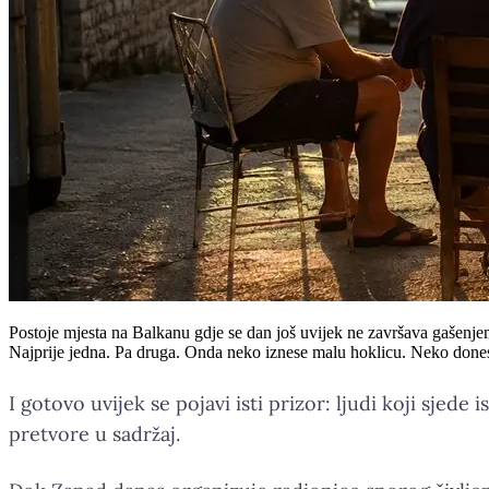
Postoje mjesta na Balkanu gdje se dan još uvijek ne završava gašenjem
Najprije jedna. Pa druga. Onda neko iznese malu hoklicu. Neko done
I gotovo uvijek se pojavi isti prizor: ljudi koji sjed
pretvore u sadržaj.