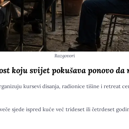
Razgovori
ost koju svijet pokušava ponovo da 
izuju kursevi disanja, radionice tišine i retreat cen
eče sjede ispred kuće već trideset ili četrdeset godina