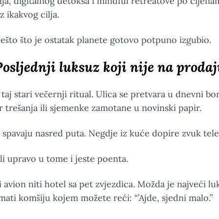
a, digitalnog detoksa i mindful retreatove po cijenam
 ikakvog cilja.
 nešto što je ostatak planete gotovo potpuno izgubio.
osljednji luksuz koji nije na proda
j stari večernji ritual. Ulica se pretvara u dnevni bo
r trešanja ili sjemenke zamotane u novinski papir.
 spavaju nasred puta. Negdje iz kuće dopire zvuk telev
li upravo u tome i jeste poenta.
i avion niti hotel sa pet zvjezdica. Možda je najveći l
mati komšiju kojem možete reći: “’Ajde, sjedni malo.”