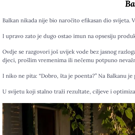
Ba
Balkan nikada nije bio naročito efikasan dio svijeta.
I upravo zato je dugo ostao imun na opsesiju produk
Ovdje se razgovori još uvijek vode bez jasnog razlog
djeci, prošlim vremenima ili nečemu potpuno neva
I niko ne pita: “Dobro, šta je poenta?” Na Balkanu 
U svijetu koji stalno traži rezultate, ciljeve i optim