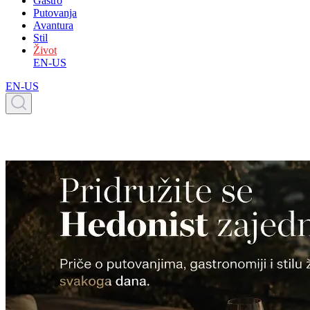
Gastro
Putovanja
Avantura
Stil
Život
EN-US
EN-US