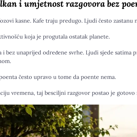
lkan i umjetnost razgovora bez poe
 Vozovi kasne. Kafe traju predugo. Ljudi često zastanu 
tivnošću koja je progutala ostatak planete.
a i bez unaprijed određene svrhe. Ljudi sjede satima p
žnom.
je poenta često upravo u tome da poente nema.
izaciju vremena, taj besciljni razgovor postao je gotovo