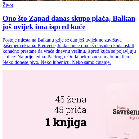
Život
Ono što Zapad danas skupo plaća, Balkan
još uvijek ima ispred kuće
Postoje mjesta na Balkanu gdje se dan još uvijek ne završava
gašenjem ekrana. Predveče, kada sunce omekša fasade i kada asfalt
konačno prestane da vraća dnevnu vrelinu, ispred kuća se pojavljuju
stolice. Najprije jedna. Pa druga. Onda neko iznese malu hoklicu.
Neko donese pivo. Neko lubenicu. Neko samo ćutanje.