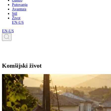
Gastro
Putovanja
Avantura
Stil
Život
EN-US
EN-US
Komšijski život