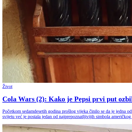
Život
Cola Wars (2): Kako je Pepsi prvi put ozbi
Početkom sedamdesetih godina prošlog vijeka činilo se da je jedna od
svijetu već je postala jedan od najprepoznatljivijih simbola američkog