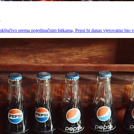
o
isključivo prema pojedinačnim bitkama, Pepsi bi danas vjerovatno bio v