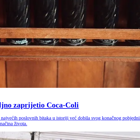
ljno zaprijetio Coca-Coli
 najvećih poslovnih bitaka u istoriji već dobila svog konačnog pobjedn
 načina života.