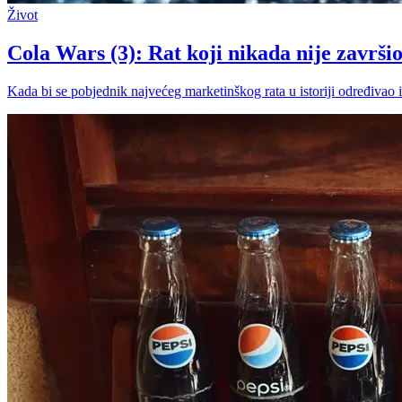
Život
Cola Wars (3): Rat koji nikada nije završi
Kada bi se pobjednik najvećeg marketinškog rata u istoriji određivao 