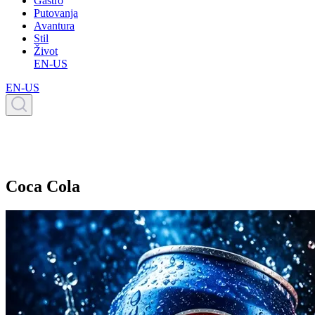
Gastro
Putovanja
Avantura
Stil
Život
EN-US
EN-US
Coca Cola