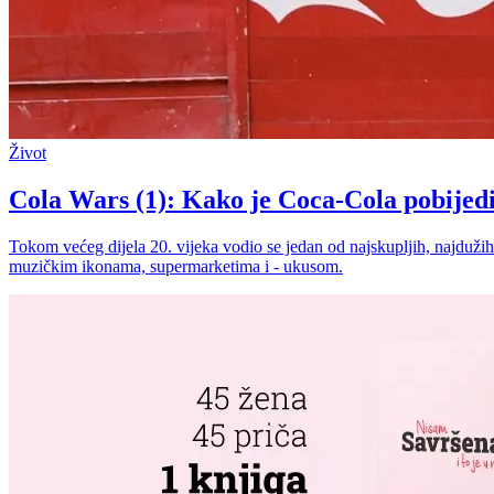
Život
Cola Wars (1): Kako je Coca-Cola pobijedi
Tokom većeg dijela 20. vijeka vodio se jedan od najskupljih, najdužih 
muzičkim ikonama, supermarketima i - ukusom.