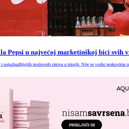
la Pepsi u najvećoj marketinškoj bici svih
i najuzbudljivijih poslovnih ratova u istoriji. Nije se vodio tenkovima