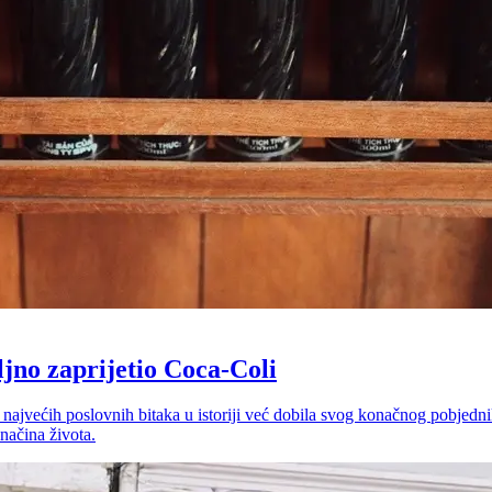
ljno zaprijetio Coca-Coli
 najvećih poslovnih bitaka u istoriji već dobila svog konačnog pobjedn
 načina života.