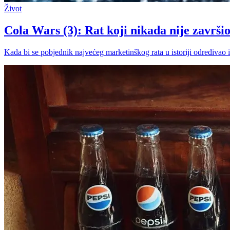
Život
Cola Wars (3): Rat koji nikada nije završi
Kada bi se pobjednik najvećeg marketinškog rata u istoriji određivao 