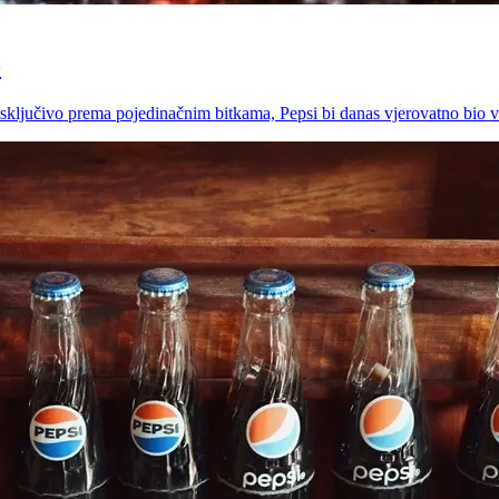
o
isključivo prema pojedinačnim bitkama, Pepsi bi danas vjerovatno bio v