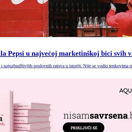
la Pepsi u najvećoj marketinškoj bici svih
i najuzbudljivijih poslovnih ratova u istoriji. Nije se vodio tenkovima