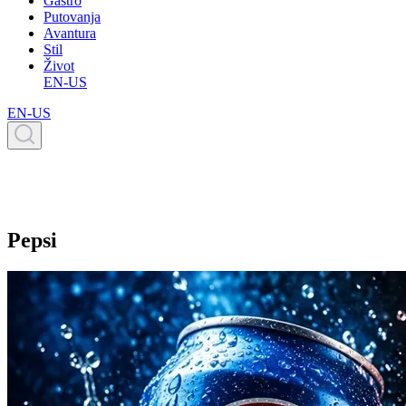
Gastro
Putovanja
Avantura
Stil
Život
EN-US
EN-US
Pepsi