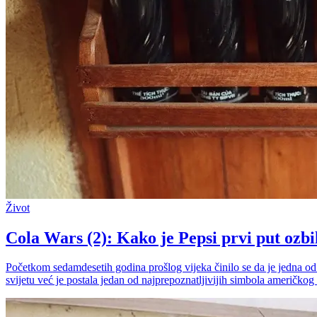
Život
Cola Wars (2): Kako je Pepsi prvi put ozbi
Početkom sedamdesetih godina prošlog vijeka činilo se da je jedna od
svijetu već je postala jedan od najprepoznatljivijih simbola američkog