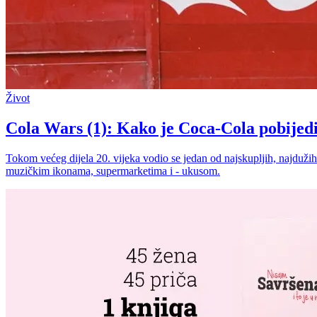
Život
Cola Wars (1): Kako je Coca-Cola pobijedi
Tokom većeg dijela 20. vijeka vodio se jedan od najskupljih, najdužih 
muzičkim ikonama, supermarketima i - ukusom.