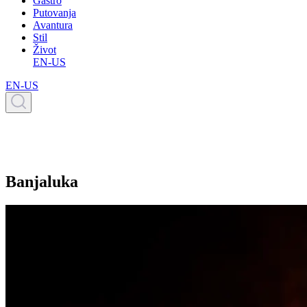
Gastro
Putovanja
Avantura
Stil
Život
EN-US
EN-US
Banjaluka