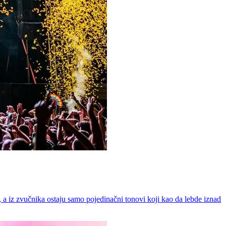
a, a iz zvučnika ostaju samo pojedinačni tonovi koji kao da lebde iznad