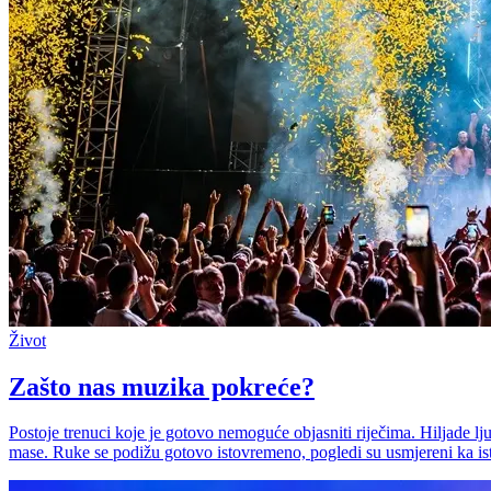
Život
Zašto nas muzika pokreće?
Postoje trenuci koje je gotovo nemoguće objasniti riječima. Hiljade lju
mase. Ruke se podižu gotovo istovremeno, pogledi su usmjereni ka is