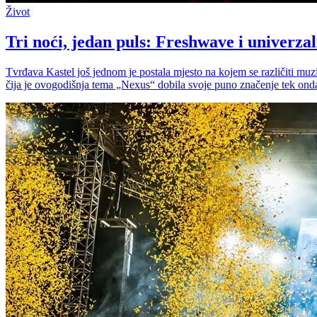
Život
Tri noći, jedan puls: Freshwave i univerza
Tvrđava Kastel još jednom je postala mjesto na kojem se različiti muzičk
čija je ovogodišnja tema „Nexus“ dobila svoje puno značenje tek onda 