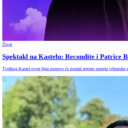
Život
Spektakl na Kastelu: Recondite i Patrice 
Tvrđava Kastel ovog ljeta ponovo će postati mjesto susreta vrhunske e