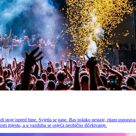
di stoje ispred bine. Svjetla se gase. Bas polako nestaje, ritam usporav
tom mjestu, a u vazduhu se osjeća neobično iščekivanje.