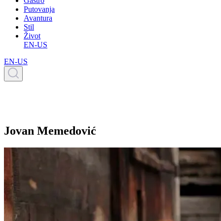
Gastro
Putovanja
Avantura
Stil
Život
EN-US
EN-US
Jovan Memedović