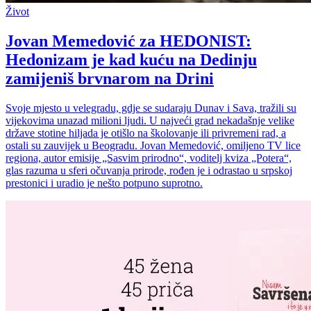
Život
Jovan Memedović za HEDONIST:
Hedonizam je kad kuću na Dedinju
zamijeniš brvnarom na Drini
Svoje mjesto u velegradu, gdje se sudaraju Dunav i Sava, tražili su
vijekovima unazad milioni ljudi. U najveći grad nekadašnje velike
države stotine hiljada je otišlo na školovanje ili privremeni rad, a
ostali su zauvijek u Beogradu. Jovan Memedović, omiljeno TV lice
regiona, autor emisije „Sasvim prirodno“, voditelj kviza „Potera“,
glas razuma u sferi očuvanja prirode, rođen je i odrastao u srpskoj
prestonici i uradio je nešto potpuno suprotno.