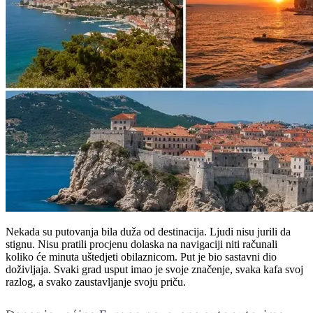
Nekada su putovanja bila duža od destinacija. Ljudi nisu jurili da
stignu. Nisu pratili procjenu dolaska na navigaciji niti računali
koliko će minuta uštedjeti obilaznicom. Put je bio sastavni dio
doživljaja. Svaki grad usput imao je svoje značenje, svaka kafa svoj
razlog, a svako zaustavljanje svoju priču.