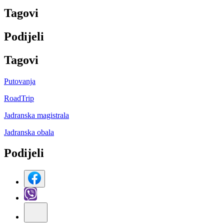
Tag
ovi
Podijeli
Tag
ovi
Putovanja
RoadTrip
Jadranska magistrala
Jadranska obala
Podijeli