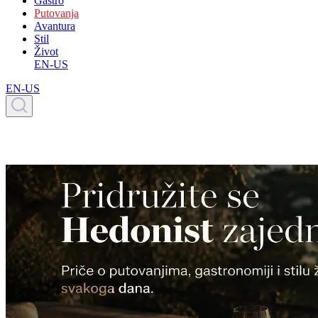
Gastro
Putovanja
Avantura
Stil
Život
EN-US
EN-US