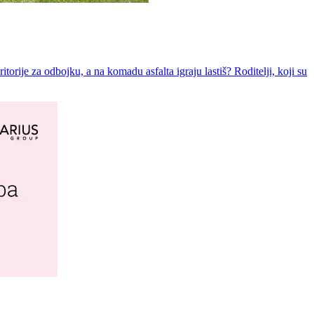
torije za odbojku, a na komadu asfalta igraju lastiš? Roditelji, koji su