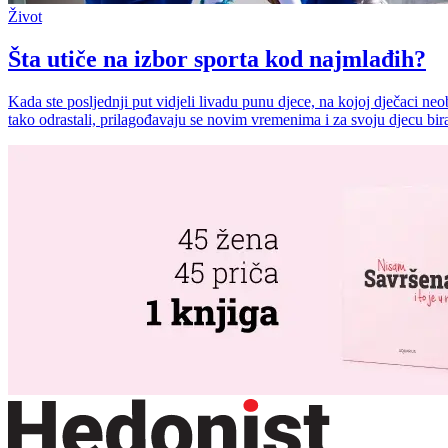
Život
Šta utiče na izbor sporta kod najmlađih?
Kada ste posljednji put vidjeli livadu punu djece, na kojoj dječaci neo
tako odrastali, prilagođavaju se novim vremenima i za svoju djecu bi