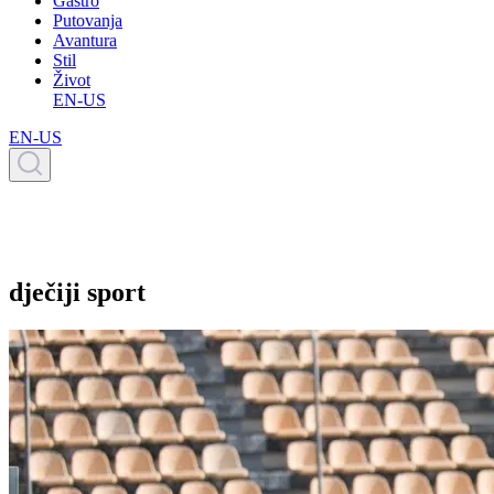
Gastro
Putovanja
Avantura
Stil
Život
EN-US
EN-US
dječiji sport