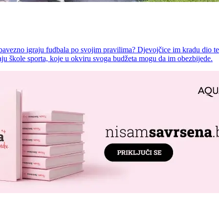
bavezno igraju fudbala po svojim pravilima? Djevojčice im kradu dio teri
raju škole sporta, koje u okviru svoga budžeta mogu da im obezbijede.