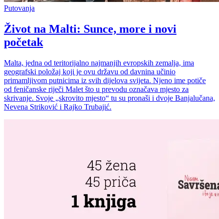
Putovanja
Život na Malti: Sunce, more i novi
početak
Malta, jedna od teritorijalno najmanjih evropskih zemalja, ima
geografski položaj koji je ovu državu od davnina učinio
primamljivom putnicima iz svih dijelova svijeta. Njeno ime potiče
od feničanske riječi Malet što u prevodu označava mjesto za
skrivanje. Svoje „skrovito mjesto“ tu su pronaši i dvoje Banjalučana,
Nevena Striković i Rajko Trubajić.