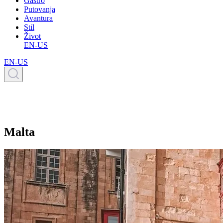
Gastro
Putovanja
Avantura
Stil
Život
EN-US
EN-US
Malta