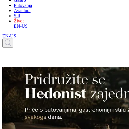
Gastro
Putovanja
Avantura
Stil
Život
EN-US
EN-US