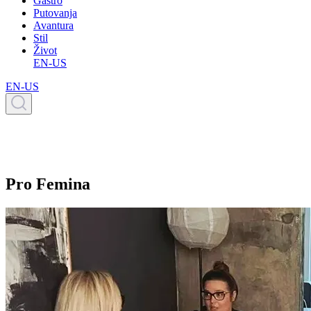
Gastro
Putovanja
Avantura
Stil
Život
EN-US
EN-US
Pro Femina