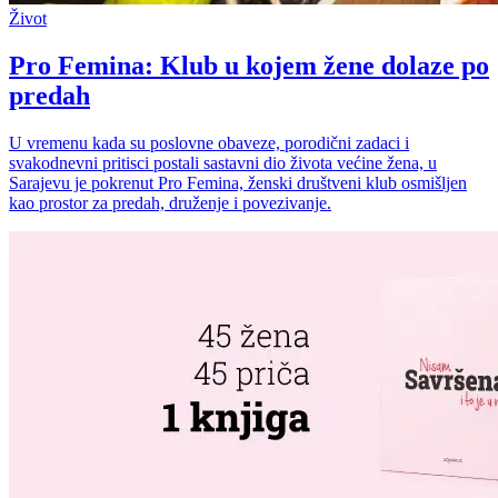
Život
Pro Femina: Klub u kojem žene dolaze po
predah
U vremenu kada su poslovne obaveze, porodični zadaci i
svakodnevni pritisci postali sastavni dio života većine žena, u
Sarajevu je pokrenut Pro Femina, ženski društveni klub osmišljen
kao prostor za predah, druženje i povezivanje.