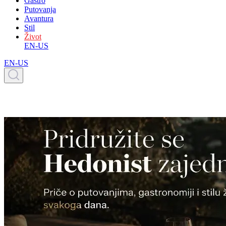
Gastro
Putovanja
Avantura
Stil
Život
EN-US
EN-US