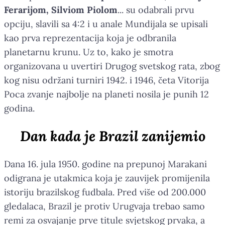
Ferarijom, Silviom Piolom
... su odabrali prvu
opciju, slavili sa 4:2 i u anale Mundijala se upisali
kao prva reprezentacija koja je odbranila
planetarnu krunu. Uz to, kako je smotra
organizovana u uvertiri Drugog svetskog rata, zbog
kog nisu održani turniri 1942. i 1946, četa Vitorija
Poca zvanje najbolje na planeti nosila je punih 12
godina.
Dan kada je Brazil zanijemio
Dana 16. jula 1950. godine na prepunoj Marakani
odigrana je utakmica koja je zauvijek promijenila
istoriju brazilskog fudbala. Pred više od 200.000
gledalaca, Brazil je protiv Urugvaja trebao samo
remi za osvajanje prve titule svjetskog prvaka, a