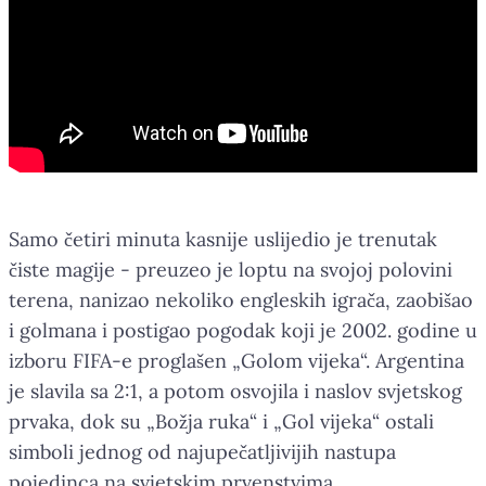
Samo četiri minuta kasnije uslijedio je trenutak
čiste magije - preuzeo je loptu na svojoj polovini
terena, nanizao nekoliko engleskih igrača, zaobišao
i golmana i postigao pogodak koji je 2002. godine u
izboru FIFA-e proglašen „Golom vijeka“. Argentina
je slavila sa 2:1, a potom osvojila i naslov svjetskog
prvaka, dok su „Božja ruka“ i „Gol vijeka“ ostali
simboli jednog od najupečatljivijih nastupa
pojedinca na svjetskim prvenstvima.