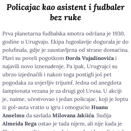
Policajac kao asistent i fudbaler
bez ruke
Prva planetarna fudbalska smotra održana je 1930.
godine u Urugvaju. Ekipa Jugoslavije dogurala je do
polufinala, gdje je zaustavljena od strane domaćina.
Plavi su poveli pogotkom
Đorđa Vujadinovića
i
najavili novo iznenađenje. Pa ipak, Urugvajci su
ubrzo izjednačili i nakon toga postigli još pet
pogodaka za uvjerljiv trijumf. Jedna od anegdota
šampionata vezana je za drugi gol Urusa. U akciji
je, naime, učestvovao i jedan policajac, koji je loptu
iz gol-auta vratio u igru i omogućio
Huanu
Anselmu
da savlada
Milovana Jakšića
. Sudija
Almeida Rega
ostao je tada nijem, ali nije kada je