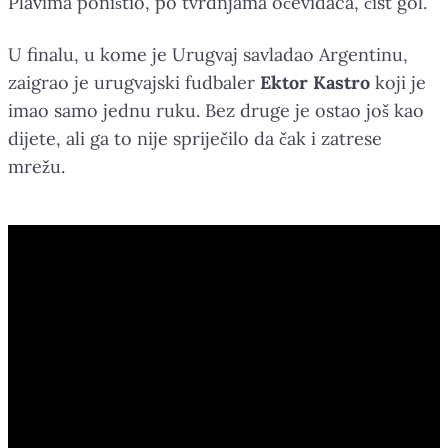
Plavima poništio, po tvrdnjama očevidaca, čist gol.
U finalu, u kome je Urugvaj savladao Argentinu,
zaigrao je urugvajski fudbaler
Ektor Kastro
koji je
imao samo jednu ruku. Bez druge je ostao još kao
dijete, ali ga to nije spriječilo da čak i zatrese
mrežu.