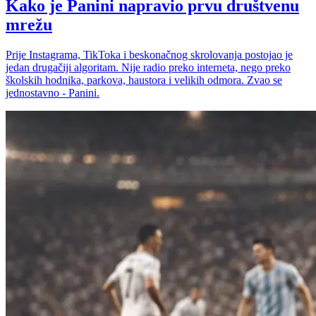
Kako je Panini napravio prvu društvenu
mrežu
Prije Instagrama, TikToka i beskonačnog skrolovanja postojao je
jedan drugačiji algoritam. Nije radio preko interneta, nego preko
školskih hodnika, parkova, haustora i velikih odmora. Zvao se
jednostavno - Panini.