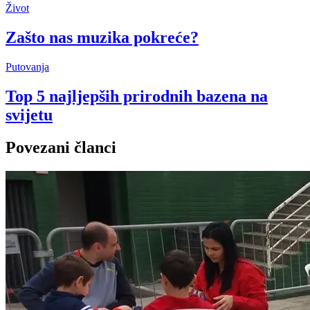
Život
Zašto nas muzika pokreće?
Putovanja
Top 5 najljepših prirodnih bazena na
svijetu
Povezani članci