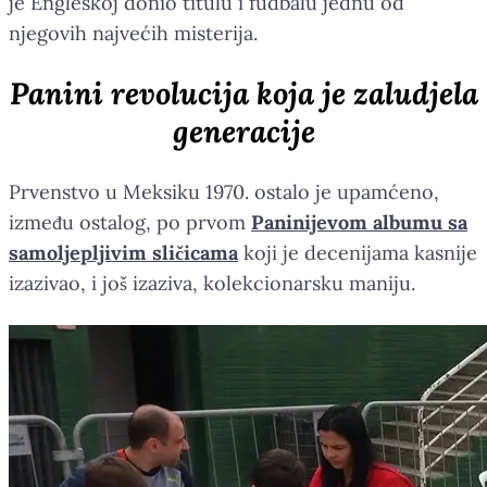
je Engleskoj donio titulu i fudbalu jednu od
njegovih najvećih misterija.
Panini revolucija koja je zaludjela
generacije
Prvenstvo u Meksiku 1970. ostalo je upamćeno,
između ostalog, po prvom
Paninijevom albumu sa
samoljepljivim sličicama
koji je decenijama kasnije
izazivao, i još izaziva, kolekcionarsku maniju.