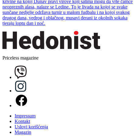
krivine na kojoj Dunav pravi virove koji satima mogu da vrte čamce
neopreznih alasa, nalaze se Ledine. To je livada na kojoj se svake
sunčane nedjelje održava turnir u malom fudbalu i na kojoj svakog
drugog dana, vedrog i oblačnog, musavi derani iz okolnih sokaka
tjeraju loptu dan i noć.
Priceless magazine
Impressum
Kontakt
Uslovi korišćenja
Magazin