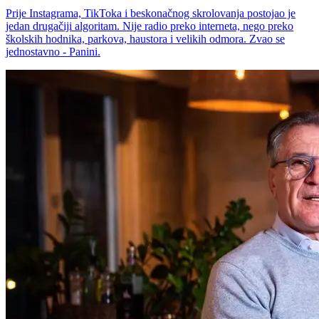
Prije Instagrama, TikToka i beskonačnog skrolovanja postojao je
jedan drugačiji algoritam. Nije radio preko interneta, nego preko
školskih hodnika, parkova, haustora i velikih odmora. Zvao se
jednostavno - Panini.