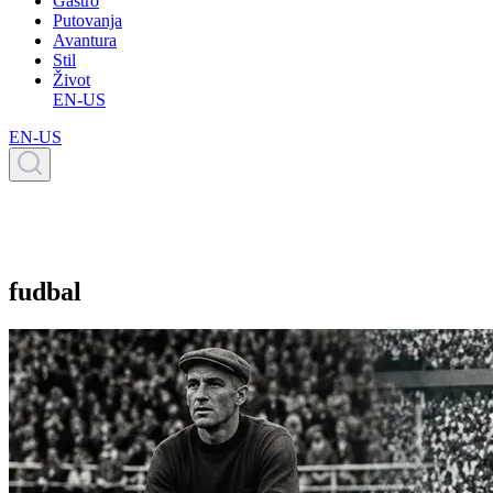
Gastro
Putovanja
Avantura
Stil
Život
EN-US
EN-US
fudbal