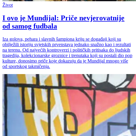
Život
I ovo je Mundijal: Priče nevjerovatnije
od samog fudbala
Iza golova, pehara i slavnih šampiona kriju se događaji koji su
obilježili istoriju svjetskih prvenstava jednako snažno kao i rezultati
na terenu. Od najvećih kontroverzi i političkih pritisaka do ljudskih
tragedija, kolekcionarske groznice i trenutaka koji su postali dio pop
kulture, donosimo priče koje dokazuju da je Mundijal mnogo više
od sportskog takmičenja.