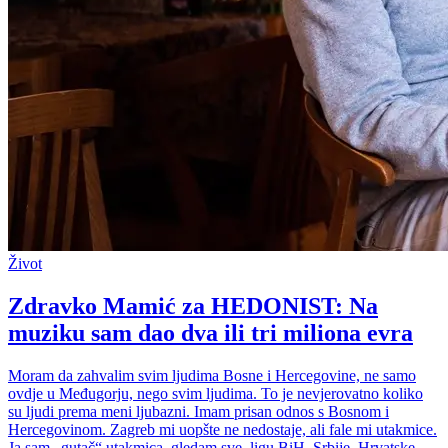
Život
Zdravko Mamić za HEDONIST: Na
muziku sam dao dva ili tri miliona evra
Moram da zahvalim svim ljudima Bosne i Hercegovine, ne samo
ovdje u Međugorju, nego svim ljudima. To je nevjerovatno koliko
su ljudi prema meni ljubazni. Imam prisan odnos s Bosnom i
Hercegovinom. Zagreb mi uopšte ne nedostaje, ali fale mi utakmice.
Ja sam „gutač“ utakmica, gledam sve, ligu BiH, Srbije, Hrvatske,