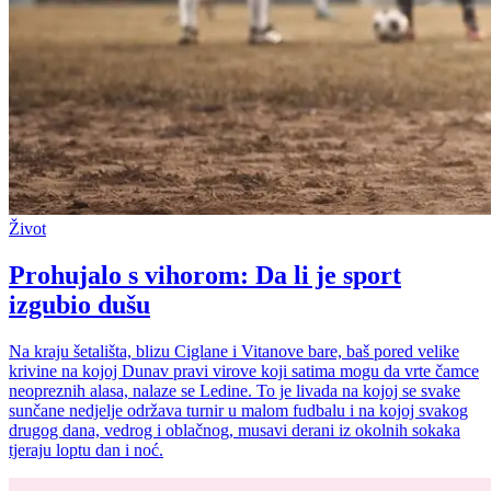
Život
Prohujalo s vihorom: Da li je sport
izgubio dušu
Na kraju šetališta, blizu Ciglane i Vitanove bare, baš pored velike
krivine na kojoj Dunav pravi virove koji satima mogu da vrte čamce
neopreznih alasa, nalaze se Ledine. To je livada na kojoj se svake
sunčane nedjelje održava turnir u malom fudbalu i na kojoj svakog
drugog dana, vedrog i oblačnog, musavi derani iz okolnih sokaka
tjeraju loptu dan i noć.