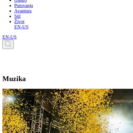
Gastro
Putovanja
Avantura
Stil
Život
EN-US
EN-US
Muzika