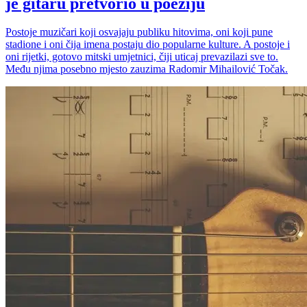
je gitaru pretvorio u poeziju
Postoje muzičari koji osvajaju publiku hitovima, oni koji pune
stadione i oni čija imena postaju dio popularne kulture. A postoje i
oni rijetki, gotovo mitski umjetnici, čiji uticaj prevazilazi sve to.
Među njima posebno mjesto zauzima Radomir Mihailović Točak.