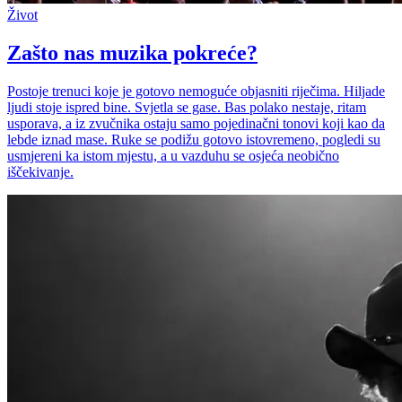
Život
Zašto nas muzika pokreće?
Postoje trenuci koje je gotovo nemoguće objasniti riječima. Hiljade
ljudi stoje ispred bine. Svjetla se gase. Bas polako nestaje, ritam
usporava, a iz zvučnika ostaju samo pojedinačni tonovi koji kao da
lebde iznad mase. Ruke se podižu gotovo istovremeno, pogledi su
usmjereni ka istom mjestu, a u vazduhu se osjeća neobično
iščekivanje.