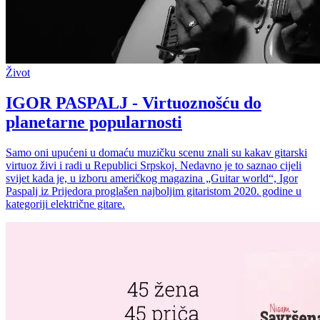
Život
IGOR PASPALJ - Virtuoznošću do
planetarne popularnosti
Samo oni upućeni u domaću muzičku scenu znali su kakav gitarski
virtuoz živi i radi u Republici Srpskoj. Nedavno je to saznao cijeli
svijet kada je, u izboru američkog magazina „Guitar world“, Igor
Paspalj iz Prijedora proglašen najboljim gitaristom 2020. godine u
kategoriji električne gitare.