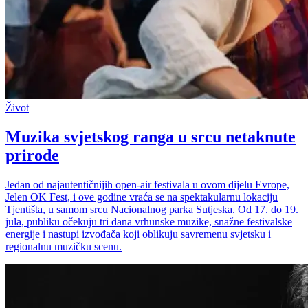
Život
Muzika svjetskog ranga u srcu netaknute
prirode
Jedan od najautentičnijih open-air festivala u ovom dijelu Evrope,
Jelen OK Fest, i ove godine vraća se na spektakularnu lokaciju
Tjentišta, u samom srcu Nacionalnog parka Sutjeska. Od 17. do 19.
jula, publiku očekuju tri dana vrhunske muzike, snažne festivalske
energije i nastupi izvođača koji oblikuju savremenu svjetsku i
regionalnu muzičku scenu.