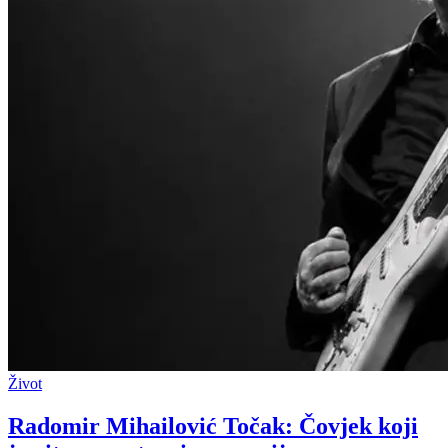
Život
Radomir Mihailović Točak: Čovjek koji