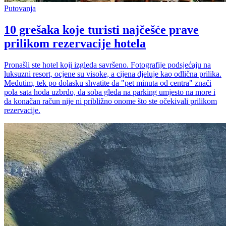
Putovanja
10 grešaka koje turisti najčešće prave
prilikom rezervacije hotela
Pronašli ste hotel koji izgleda savršeno. Fotografije podsjećaju na
luksuzni resort, ocjene su visoke, a cijena djeluje kao odlična prilika.
Međutim, tek po dolasku shvatite da "pet minuta od centra" znači
pola sata hoda uzbrdo, da soba gleda na parking umjesto na more i
da konačan račun nije ni približno onome što ste očekivali prilikom
rezervacije.