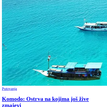
Putovanja
Komodo: Ostrva na kojima još žive
zmajevi