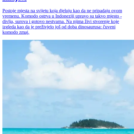
Postoje mjesta na svijetu koja djeluju kao da ne pripadaju ovom
vremenu. Komodo ostrva u Indoneziji upravo su takvo mjesto -
divlja, surova i gotovo nestvarna. Na njima živi stvorenje koje
izgleda kao da je preživjelo još od doba dinosaurusa: čuveni
komodo zmaj.