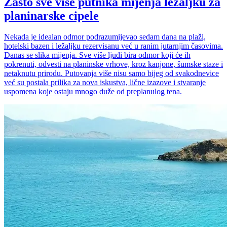
Zašto sve više putnika mijenja ležaljku za
planinarske cipele
Nekada je idealan odmor podrazumijevao sedam dana na plaži,
hotelski bazen i ležaljku rezervisanu već u ranim jutarnjim časovima.
Danas se slika mijenja. Sve više ljudi bira odmor koji će ih
pokrenuti, odvesti na planinske vrhove, kroz kanjone, šumske staze i
netaknutu prirodu. Putovanja više nisu samo bijeg od svakodnevice
već su postala prilika za nova iskustva, lične izazove i stvaranje
uspomena koje ostaju mnogo duže od preplanulog tena.