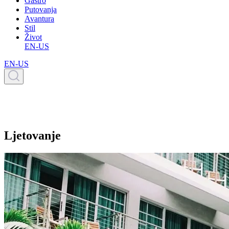
Gastro
Putovanja
Avantura
Stil
Život
EN-US
EN-US
Ljetovanje