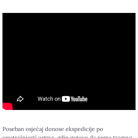
Poseban osjećaj donose ekspedicije po
unutrašnjosti ostrva, gdje gotovo da nema tragova