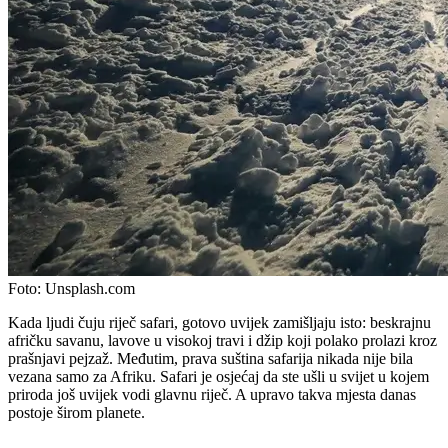
Foto:
Unsplash.com
Kada ljudi čuju riječ safari, gotovo uvijek zamišljaju isto: beskrajnu
afričku savanu, lavove u visokoj travi i džip koji polako prolazi kroz
prašnjavi pejzaž. Međutim, prava suština safarija nikada nije bila
vezana samo za Afriku. Safari je osjećaj da ste ušli u svijet u kojem
priroda još uvijek vodi glavnu riječ. A upravo takva mjesta danas
postoje širom planete.