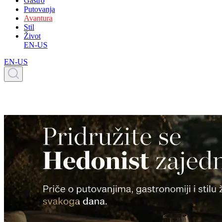
Gastro
Putovanja
Avantura
Stil
Život
EN-US
EN-US