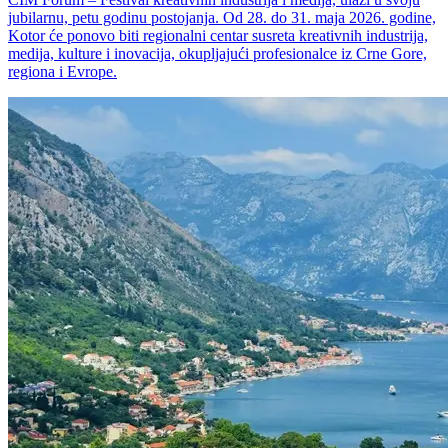
jubilarnu, petu godinu postojanja. Od 28. do 31. maja 2026. godine,
Kotor će ponovo biti regionalni centar susreta kreativnih industrija,
medija, kulture i inovacija, okupljajući profesionalce iz Crne Gore,
regiona i Evrope.