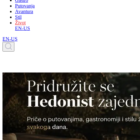
Gastro
Putovanja
Avantura
Stil
Život
EN-US
EN-US