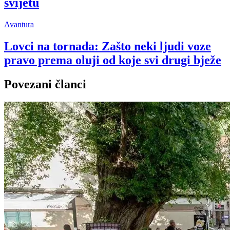
svijetu
Avantura
Lovci na tornada: Zašto neki ljudi voze
pravo prema oluji od koje svi drugi bježe
Povezani članci