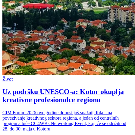
Život
Uz podršku UNESCO-a: Kotor okuplja
kreativne profesionalce regiona
CIM Forum 2026 ove godine donosi još snažniji fokus na
povezivanje kreativnog sektora regiona, a jedan od centralnih
programa biće CC4WBs Networking Event, koji će se održati od
28. do 30. maja u Kotoru.