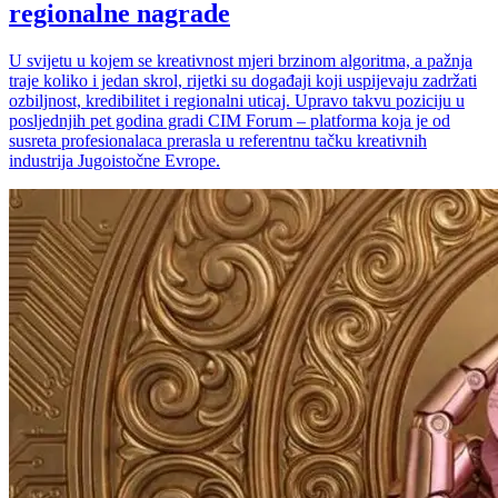
regionalne nagrade
U svijetu u kojem se kreativnost mjeri brzinom algoritma, a pažnja
traje koliko i jedan skrol, rijetki su događaji koji uspijevaju zadržati
ozbiljnost, kredibilitet i regionalni uticaj. Upravo takvu poziciju u
posljednjih pet godina gradi CIM Forum – platforma koja je od
susreta profesionalaca prerasla u referentnu tačku kreativnih
industrija Jugoistočne Evrope.