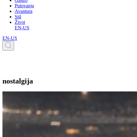
Gastro
Putovanja
Avantura
Stil
Život
EN-US
EN-US
nostalgija