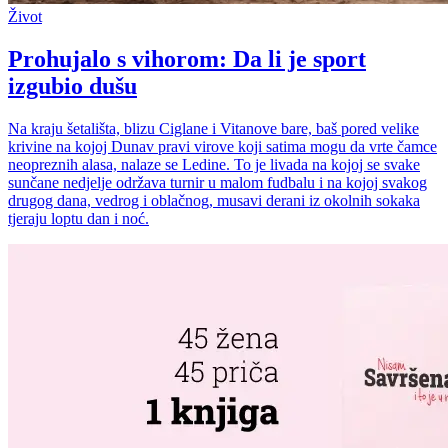
Život
Prohujalo s vihorom: Da li je sport
izgubio dušu
Na kraju šetališta, blizu Ciglane i Vitanove bare, baš pored velike
krivine na kojoj Dunav pravi virove koji satima mogu da vrte čamce
neopreznih alasa, nalaze se Ledine. To je livada na kojoj se svake
sunčane nedjelje održava turnir u malom fudbalu i na kojoj svakog
drugog dana, vedrog i oblačnog, musavi derani iz okolnih sokaka
tjeraju loptu dan i noć.