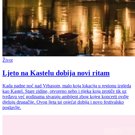
Život
Ljeto na Kastelu dobija novi ritam
Kada padne noć nad Vrbasom, malo koja lokacija u regionu izgleda
kao Kastel. Stare zidine, otvoreno nebo i rijeka koja protiče tik uz
tvrđavu već godinama stvaraju ambijent zbog kojeg koncerti ovdje
djeluju drugačije. Ovog ljeta taj osjećaj dobija i novo festivalsko
poglavlje.