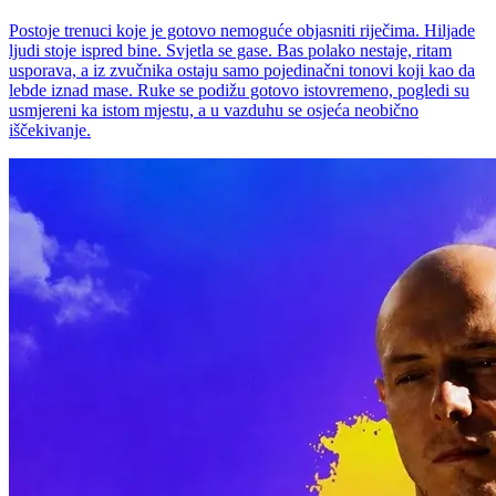
Postoje trenuci koje je gotovo nemoguće objasniti riječima. Hiljade
ljudi stoje ispred bine. Svjetla se gase. Bas polako nestaje, ritam
usporava, a iz zvučnika ostaju samo pojedinačni tonovi koji kao da
lebde iznad mase. Ruke se podižu gotovo istovremeno, pogledi su
usmjereni ka istom mjestu, a u vazduhu se osjeća neobično
iščekivanje.