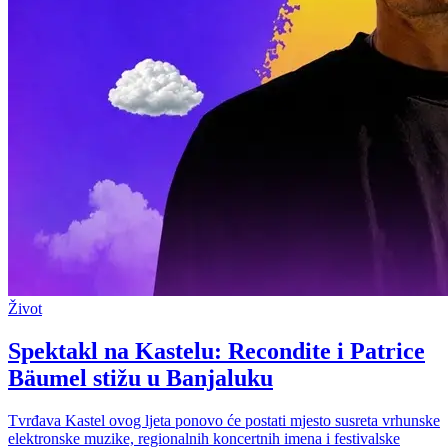
Život
Spektakl na Kastelu: Recondite i Patrice
Bäumel stižu u Banjaluku
Tvrđava Kastel ovog ljeta ponovo će postati mjesto susreta vrhunske
elektronske muzike, regionalnih koncertnih imena i festivalske