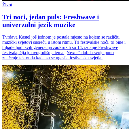
Život
Tri noći, jedan puls: Freshwave i
univerzalni jezik muzike
Tvrđava Kastel još jednom je postala mjesto na kojem se različiti
muzički svjetovi susreću u istom ritmu. Tri festivalske noći, tri bine i
hiljade ljudi svih generacija zaokružili su 14. izdanje Freshwave
festivala, čija je ovogodišnja tema „Nexus“ dobila svoje puno
značenje tek onda kada su se ugasila festivalska svjetla.