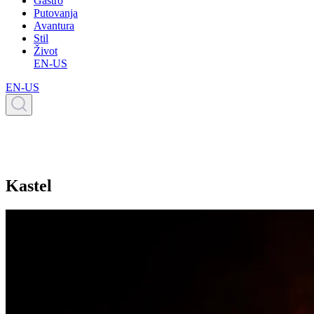
Gastro
Putovanja
Avantura
Stil
Život
EN-US
EN-US
Kastel