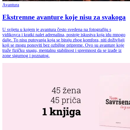
Avantura
Ekstremne avanture koje nisu za svakoga
U svijetu u kojem je avantura često svedena na fotografiju s
vidikovca i kratki nalet adrenalina, postoje iskustva koja idu mnogo
dalje. To nisu putovanja koja se biraju zbog komfora, niti doživljaji
koji se mogu ponoviti bez ozbiljne pripreme. Ovo su avanture koje
traže fizičku snagu, mentalnu stabilnost i spremnost da se izađe iz
zone sigurnog i poznatog.