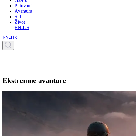
Gastro
Putovanja
Avantura
Stil
Život
EN-US
EN-US
Ekstremne avanture