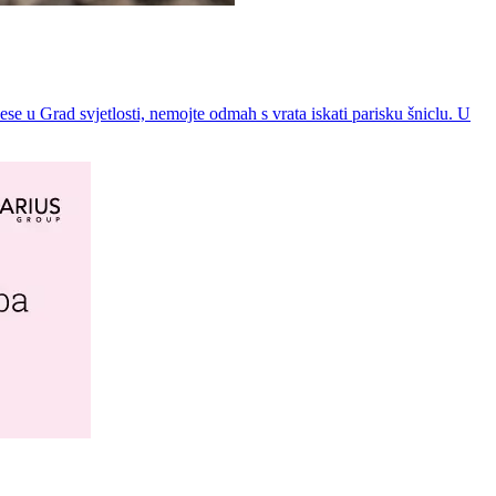
se u Grad svjetlosti, nemojte odmah s vrata iskati parisku šniclu. U