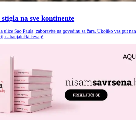
 stigla na sve kontinente
na ulice Sao Paula, zaboravite na govedinu sa žara. Ukoliko vas put nane
ciju - banjalučki ćevap!