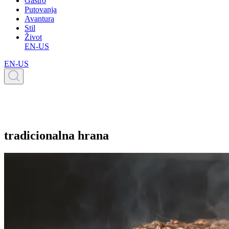
Gastro
Putovanja
Avantura
Stil
Život
EN-US
EN-US
tradicionalna hrana