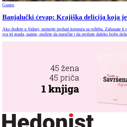
Gastro
Banjalučki ćevap: Krajiška delicija koja je
Ako dođete u Sidnej, nemojte probati kengura sa roštilja. Zabasate li 
sva tri grada, naime, možete da naručite i da probate daleko bolju deli