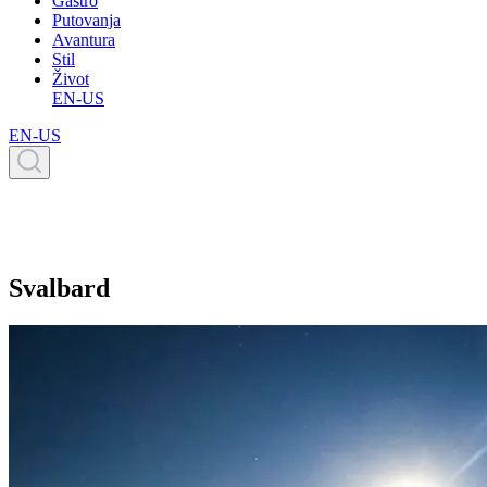
Gastro
Putovanja
Avantura
Stil
Život
EN-US
EN-US
Svalbard