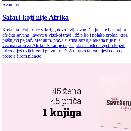
Avantura
Safari koji nije Afrika
Kada ljudi čuju riječ safari, gotovo uvijek zamišljaju isto: beskrajnu
afričku savanu, lavove u visokoj travi i džip koji polako prolazi kroz
prašnjavi pejzaž. Međutim, prava suština safarija nikada nije bila
vezana samo za Afriku. Safari je osjećaj da ste ušli u svijet u kojem
priroda još uvijek vodi glavnu riječ. A upravo takva mjesta danas
postoje širom planete.