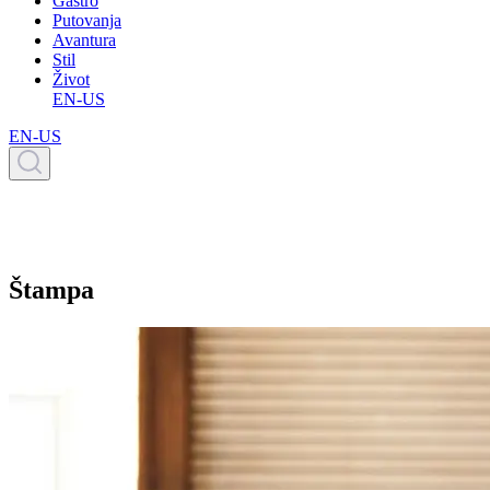
Gastro
Putovanja
Avantura
Stil
Život
EN-US
EN-US
Štampa