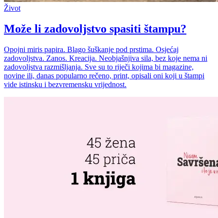
Život
Može li zadovoljstvo spasiti štampu?
Opojni miris papira. Blago šuškanje pod prstima. Osjećaj
zadovoljstva. Zanos. Kreacija. Neobjašnjiva sila, bez koje nema ni
zadovoljstva razmišljanja. Sve su to riječi kojima bi magazine,
novine ili, danas popularno rečeno, print, opisali oni koji u štampi
vide istinsku i bezvremensku vrijednost.