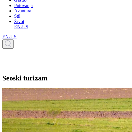
Gastro
Putovanja
Avantura
Stil
Život
EN-US
EN-US
Seoski turizam