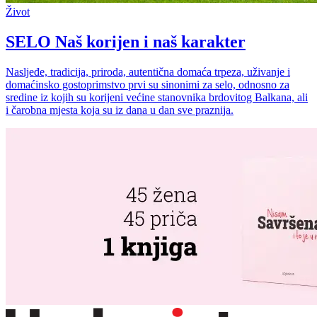
Život
SELO Naš korijen i naš karakter
Nasljeđe, tradicija, priroda, autentična domaća trpeza, uživanje i
domaćinsko gostoprimstvo prvi su sinonimi za selo, odnosno za
sredine iz kojih su korijeni većine stanovnika brdovitog Balkana, ali
i čarobna mjesta koja su iz dana u dan sve praznija.