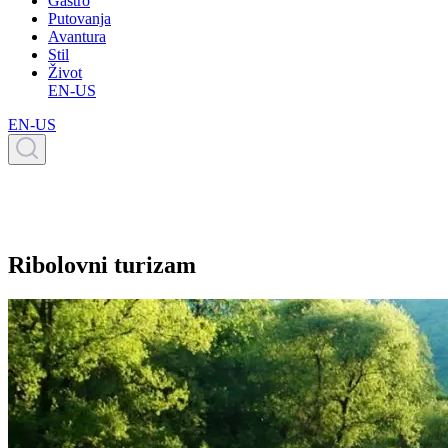
Gastro
Putovanja
Avantura
Stil
Život
EN-US
EN-US
Ribolovni turizam