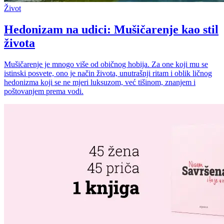
Život
Hedonizam na udici: Mušičarenje kao stil
života
Mušičarenje je mnogo više od običnog hobija. Za one koji mu se
istinski posvete, ono je način života, unutrašnji ritam i oblik ličnog
hedonizma koji se ne mjeri luksuzom, već tišinom, znanjem i
poštovanjem prema vodi.