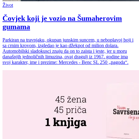
Život
Čovjek koji je vozio na Šumaherovim
gumama
Parkiran na travnjaku, okupan junskim suncem, u neboplavoj boji i
sa crnim krovom, izgledao je kao džekpot od milion dolara.
Automobilski sladokusci znaju da on to zaista i jeste, jer u moru
današnjih jednoličnih limuzina, ovaj dragulj iz 1967. godine ima
svoj karakter, ime i prezime: Mercedes - Benc SL 250 „pagoda“.