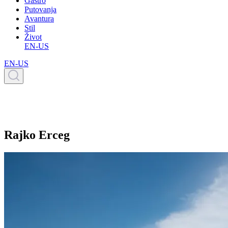
Gastro
Putovanja
Avantura
Stil
Život
EN-US
EN-US
Rajko Erceg