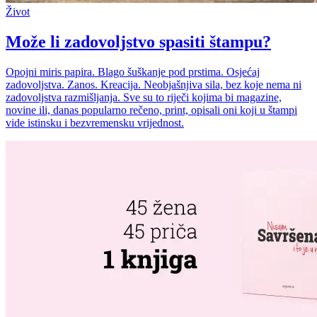
Život
Može li zadovoljstvo spasiti štampu?
Opojni miris papira. Blago šuškanje pod prstima. Osjećaj
zadovoljstva. Zanos. Kreacija. Neobjašnjiva sila, bez koje nema ni
zadovoljstva razmišljanja. Sve su to riječi kojima bi magazine,
novine ili, danas popularno rečeno, print, opisali oni koji u štampi
vide istinsku i bezvremensku vrijednost.