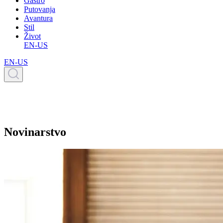
Gastro
Putovanja
Avantura
Stil
Život
EN-US
EN-US
Novinarstvo