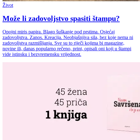
Život
Može li zadovoljstvo spasiti štampu?
Opojni miris papira. Blago šuškanje pod prstima. Osjećaj
zadovoljstva. Zanos. Kreacija. Neobjašnjiva sila, bez koje nema ni
zadovoljstva razmišljanja. Sve su to riječi kojima bi magazine,
novine ili, danas popularno rečeno, print, opisali oni koji u štampi
vide istinsku i bezvremensku vrijednost.