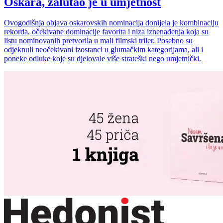
Oskara, zalutao je u umjetnost
Ovogodišnja objava oskarovskih nominacija donijela je kombinaciju
rekorda, očekivane dominacije favorita i niza iznenađenja koja su
listu nominovanih pretvorila u mali filmski triler. Posebno su
odjeknuli neočekivani izostanci u glumačkim kategorijama, ali i
poneke odluke koje su djelovale više strateški nego umjetnički.