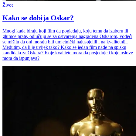
Život
Kako se dobija Oskar?
Mnogi kada biraju koji film da pogledaju, koju temu da izaberu ili
glumce prate, odlučuju se za ostvarenja nagrađena Oskarom, vodeći
se mišlju da oni moraju biti umjetnički najuspjelili i najkvalitetniji.
Međutim, da li je uvijek tako? Kako se jedan film nađe na spisku
kandidata za Oskara? Koje kvalitete mora da posjeduje i koje uslove
mora da ispunjava?