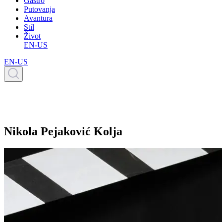
Gastro
Putovanja
Avantura
Stil
Život
EN-US
EN-US
Nikola Pejaković Kolja