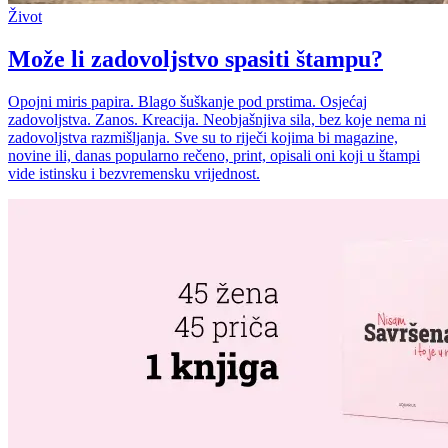
Život
Može li zadovoljstvo spasiti štampu?
Opojni miris papira. Blago šuškanje pod prstima. Osjećaj
zadovoljstva. Zanos. Kreacija. Neobjašnjiva sila, bez koje nema ni
zadovoljstva razmišljanja. Sve su to riječi kojima bi magazine,
novine ili, danas popularno rečeno, print, opisali oni koji u štampi
vide istinsku i bezvremensku vrijednost.