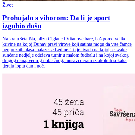
Život
Prohujalo s vihorom: Da li je sport
izgubio dušu
Na kraju šetališta, blizu Ciglane i Vitanove bare, baš pored velike
krivine na kojoj Dunav pravi virove koji satima mogu da vrte čamce
neopreznih alasa, nalaze se Ledine. To je livada na kojoj se svake
sunčane nedjelje održava turnir u malom fudbalu i na kojoj svakog
drugog dana, vedrog i oblačnog, musavi derani iz okolnih sokaka
tjeraju loptu dan i noć.