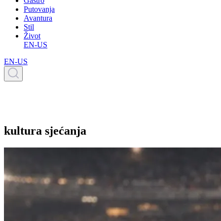
Gastro
Putovanja
Avantura
Stil
Život
EN-US
EN-US
kultura sjećanja