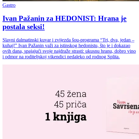
Gastro
Ivan Pažanin za HEDONIST: Hrana je
postala seksi!
Slavni dalmatinski kuvar i zvijezda šou-programa “Tri, dva, jedan –
kuhaj!” Ivan Pažanin važi za istinskog hedonistu, što je i dokazao
ovih dana, spajajući svoje najdraže strasti: ukusnu hranu, dobro vino
i odmor na roditeljskoj vikendici nedaleko od rodnog Splita.