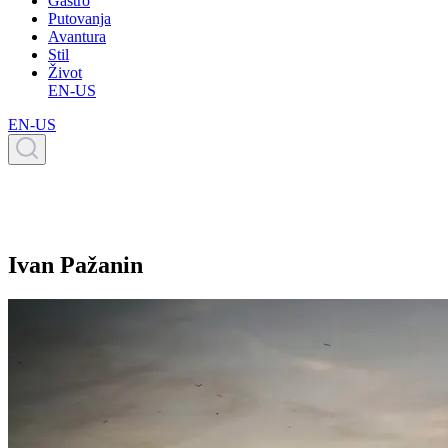
Gastro
Putovanja
Avantura
Stil
Život
EN-US
EN-US
Ivan Pažanin