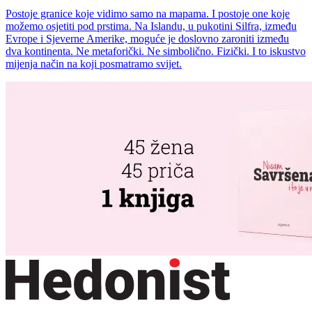
Postoje granice koje vidimo samo na mapama. I postoje one koje
možemo osjetiti pod prstima. Na Islandu, u pukotini Silfra, između
Evrope i Sjeverne Amerike, moguće je doslovno zaroniti između
dva kontinenta. Ne metaforički. Ne simbolično. Fizički. I to iskustvo
mijenja način na koji posmatramo svijet.