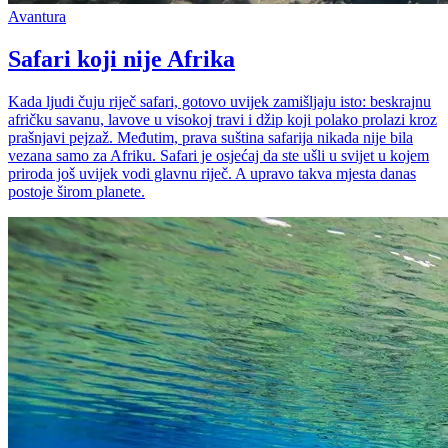
Avantura
Safari koji nije Afrika
Kada ljudi čuju riječ safari, gotovo uvijek zamišljaju isto: beskrajnu
afričku savanu, lavove u visokoj travi i džip koji polako prolazi kroz
prašnjavi pejzaž. Međutim, prava suština safarija nikada nije bila
vezana samo za Afriku. Safari je osjećaj da ste ušli u svijet u kojem
priroda još uvijek vodi glavnu riječ. A upravo takva mjesta danas
postoje širom planete.