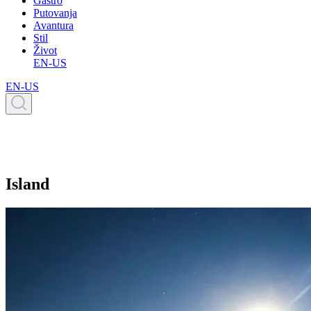
Gastro
Putovanja
Avantura
Stil
Život
EN-US
EN-US
Island