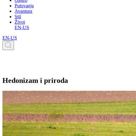
Gastro
Putovanja
Avantura
Stil
Život
EN-US
EN-US
Hedonizam i priroda