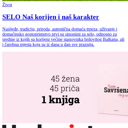
Život
SELO Naš korijen i naš karakter
Nasljeđe, tradicija, priroda, autentična domaća trpeza, uživanje i
domaćinsko gostoprimstvo prvi su sinonimi za selo, odnosno za
sredine iz kojih su korijeni većine stanovnika brdovitog Balkana, ali
i čarobna mjesta koja su iz dana u dan sve praznija.