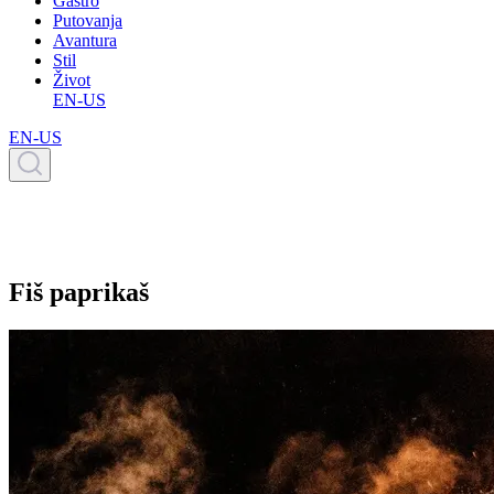
Gastro
Putovanja
Avantura
Stil
Život
EN-US
EN-US
Fiš paprikaš