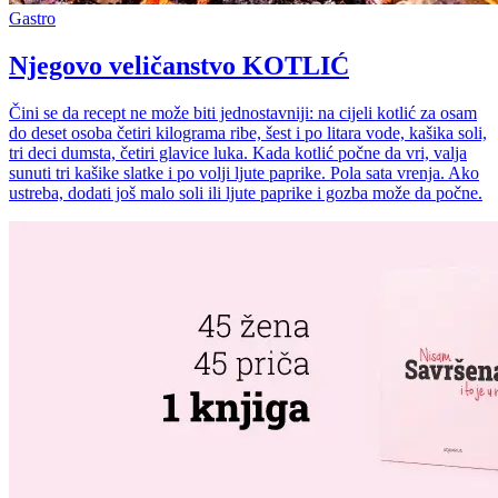
Gastro
Njegovo veličanstvo KOTLIĆ
Čini se da recept ne može biti jednostavniji: na cijeli kotlić za osam
do deset osoba četiri kilograma ribe, šest i po litara vode, kašika soli,
tri deci dumsta, četiri glavice luka. Kada kotlić počne da vri, valja
sunuti tri kašike slatke i po volji ljute paprike. Pola sata vrenja. Ako
ustreba, dodati još malo soli ili ljute paprike i gozba može da počne.