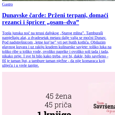
Gastro
Dunavske čarde: Prženi terpani, domaći
rezanci i špricer „osam–dva”
Topla junska noć na terasi daljskog „Starog mlina”. Tamburaši
namještaju alat, a dvadesetak metara dalje valja se moćni Dunav.
Pod nadstrešnicom „letne kujʼne” vri pet ljutih kotlića. Obilazim
glavnog kuvara i uz rakiju kradem kulinarske savjete: toliko luka na
toliko ribe u toliko vode, ovoliko paprike i ovoliko soli tada i tada,
nikako prije. I sve bi bilo kako treba, sve bi, dakle, bilo savršeno -
fiš je taman ljut, a tambure taman nježne - da nije komaraca koji
ulijeću i u vrele tanjire.