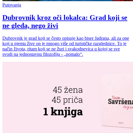
Putovanja
Dubrovnik kroz oči lokalca: Grad koji se
ne gleda, nego živi
Dubrovnik je grad koji se često opisuje kao biser Jadrana, ali za one
koji u njemu žive on je mnogo više od turističke razglednice. To je
način života, ritam koji se ne žuri i svakodnevica u kojoj se sve
svodi na jednostavnu filozofiju - „pomalo“.