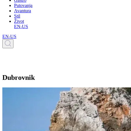
Gastro
Putovanja
Avantura
Stil
Život
EN-US
EN-US
Dubrovnik